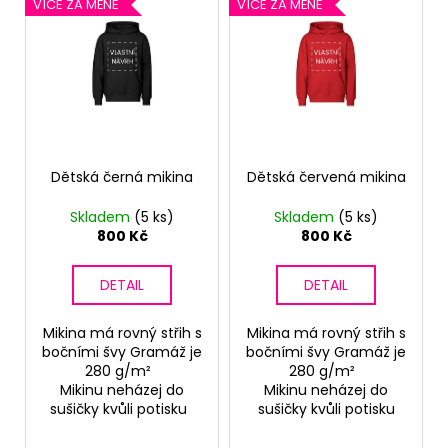
V
o
VÍCE ZA MÉNĚ
VÍCE ZA MÉNĚ
a
ý
d
j
p
u
í
i
k
t
s
t
?
p
ů
r
o
Dětská černá mikina
Dětská červená mikina
d
Skladem
(5 ks)
Skladem
(5 ks)
u
HLEDAT
800 Kč
800 Kč
k
t
DETAIL
DETAIL
ů
D
Mikina má rovný střih s
Mikina má rovný střih s
o
bočními švy Gramáž je
bočními švy Gramáž je
p
280 g/m²
280 g/m²
o
Mikinu neházej do
Mikinu neházej do
r
sušičky kvůli potisku
sušičky kvůli potisku
u