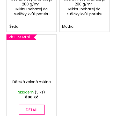
280 g/m²
280 g/m²
Mikinu neházej do
Mikinu neházej do
sušičky kvůli potisku
sušičky kvůli potisku
Šedá
Modrá
VÍCE ZA MÉNĚ
Dětská zelená mikina
Skladem
(5 ks)
800 Kč
DETAIL