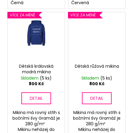
č
Černá
Červená
u
j
VÍCE ZA MÉNĚ
VÍCE ZA MÉNĚ
e
m
e
Dětská královská
Dětská růžová mikina
modrá mikina
Skladem
(5 ks)
Skladem
(5 ks)
800 Kč
800 Kč
DETAIL
DETAIL
Mikina má rovný střih s
Mikina má rovný střih s
bočními švy Gramáž je
bočními švy Gramáž je
280 g/m²
280 g/m²
Mikinu neházej do
Mikinu neházej do