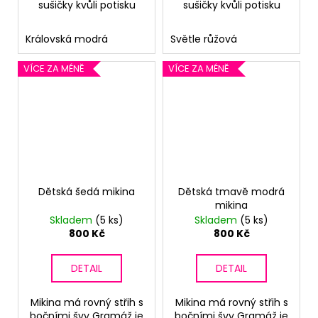
sušičky kvůli potisku
sušičky kvůli potisku
Královská modrá
Světle růžová
VÍCE ZA MÉNĚ
VÍCE ZA MÉNĚ
Dětská šedá mikina
Dětská tmavě modrá
mikina
Skladem
(5 ks)
Skladem
(5 ks)
800 Kč
800 Kč
DETAIL
DETAIL
Mikina má rovný střih s
Mikina má rovný střih s
bočními švy Gramáž je
bočními švy Gramáž je