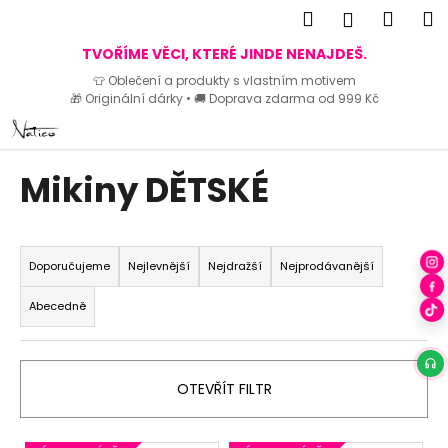
K
Hledat
Náku
M
Přihlášen
o
Zpět
Zpět
košík
TVOŘÍME VĚCI, KTERÉ JINDE NENAJDEŠ.
š
👕 Oblečení a produkty s vlastním motivem
í
🎁 Originální dárky • 🚚 Doprava zdarma od 999 Kč
C
k
Přejít
o
na
p
obsah
Mikiny DĚTSKÉ
o
t
ř
Ř
e
a
Doporučujeme
Nejlevnější
Nejdražší
Nejprodávanější
b
z
Abecedně
u
e
j
n
e
í
OTEVŘÍT FILTR
t
p
e
r
n