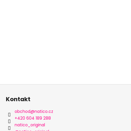
k
y
v
ý
p
i
s
u
Z
á
Kontakt
p
a
obchod
@
natico.cz
t
+420 604 189 288
í
natico_original