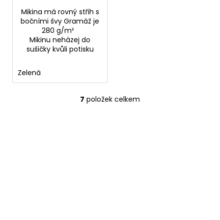
Mikina má rovný střih s
bočními švy Gramáž je
280 g/m²
Mikinu neházej do
sušičky kvůli potisku
Zelená
7
položek celkem
O
v
l
á
d
a
c
í
p
r
v