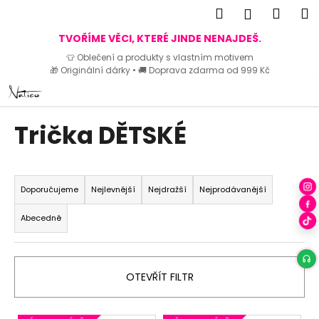
K
Hledat
Náku
M
Přihlášen
o
Zpět
Zpět
košík
TVOŘÍME VĚCI, KTERÉ JINDE NENAJDEŠ.
š
👕 Oblečení a produkty s vlastním motivem
í
🎁 Originální dárky • 🚚 Doprava zdarma od 999 Kč
C
k
Přejít
o
na
p
obsah
Trička DĚTSKÉ
o
t
ř
Ř
e
a
Doporučujeme
Nejlevnější
Nejdražší
Nejprodávanější
b
z
Abecedně
u
e
j
n
e
í
OTEVŘÍT FILTR
t
p
e
r
n