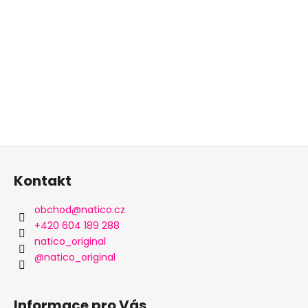
p
i
s
u
Z
á
Kontakt
p
a
obchod
@
natico.cz
t
+420 604 189 288
í
natico_original
@natico_original
Informace pro Vás