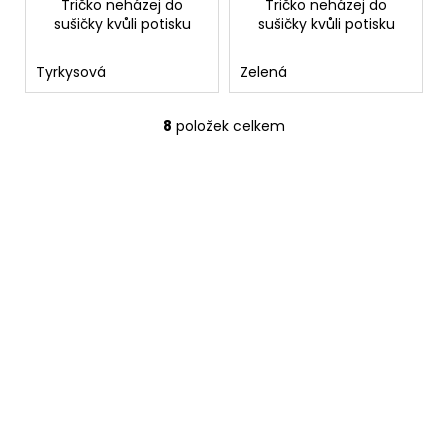
Tričko neházej do
Tričko neházej do
sušičky kvůli potisku
sušičky kvůli potisku
Tyrkysová
Zelená
8
položek celkem
O
v
l
á
d
a
c
í
p
r
v
k
y
v
ý