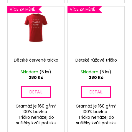
č
u
VÍCE ZA MÉNĚ
VÍCE ZA MÉNĚ
j
e
m
e
Dětské červené tričko
Dětské růžové tričko
Skladem
(5 ks)
Skladem
(5 ks)
280 Kč
280 Kč
DETAIL
DETAIL
Gramáž je 160 g/m²
Gramáž je 160 g/m²
100% bavlna
100% bavlna
Tričko neházej do
Tričko neházej do
sušičky kvůli potisku
sušičky kvůli potisku