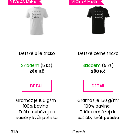
V
o
VÍCE ZA MÉNĚ
VÍCE ZA MÉNĚ
a
ý
d
j
p
u
í
i
k
t
s
t
?
p
ů
r
o
Dětské bílé tričko
Dětské černé tričko
d
Skladem
(5 ks)
Skladem
(5 ks)
u
HLEDAT
280 Kč
280 Kč
k
t
DETAIL
DETAIL
ů
D
Gramáž je 160 g/m²
Gramáž je 160 g/m²
o
100% bavlna
100% bavlna
p
Tričko neházej do
Tričko neházej do
o
sušičky kvůli potisku
sušičky kvůli potisku
r
u
Bílá
Černá