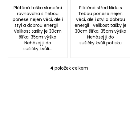
Plátěná taška sluneční
Plátěná střed klidu s
rovnováha s Tebou
Tebou ponese nejen
ponese nejen věci, ale i
věci, ale i styl a dobrou
styl a dobrou energii
energii Velikost tašky je
Velikost tašky je 30cm
30cm šířka, 35cm výška
šířka, 35cm výška
Neházej ji do
Neházej ji do
sušičky kvůli potisku
sušičky kvůli...
4
položek celkem
O
v
l
á
d
a
c
í
p
r