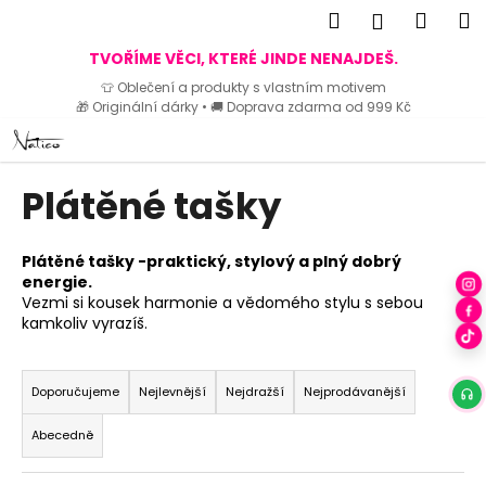
K
Hledat
Náku
M
Přihlášen
o
Zpět
Zpět
košík
TVOŘÍME VĚCI, KTERÉ JINDE NENAJDEŠ.
š
👕 Oblečení a produkty s vlastním motivem
í
🎁 Originální dárky • 🚚 Doprava zdarma od 999 Kč
C
k
Přejít
o
na
p
obsah
Plátěné tašky
o
t
ř
Plátěné tašky -praktický, stylový a plný dobrý
e
energie.
Vezmi si kousek harmonie a vědomého stylu s sebou
b
kamkoliv vyrazíš.
u
Ř
j
a
Doporučujeme
Nejlevnější
Nejdražší
Nejprodávanější
e
z
t
Abecedně
e
e
n
n