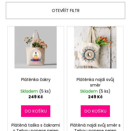
í
a
OTEVŘÍT FILTR
p
j
r
í
V
o
t
ý
d
?
p
u
i
k
s
t
p
ů
HLEDAT
r
o
Plátěnka čakry
Plátěnka najdi svůj
směr
d
Skladem
(5 ks)
Skladem
(5 ks)
D
u
249 Kč
249 Kč
o
k
p
t
DO KOŠÍKU
DO KOŠÍKU
o
ů
r
u
Plátěná taška s čakrami
Plátěná najdi svůj směr s
s Tebou ponese nejen
Tebou ponese nejen