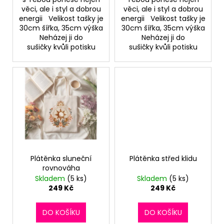
č
věci, ale i styl a dobrou
věci, ale i styl a dobrou
u
energii Velikost tašky je
energii Velikost tašky je
j
30cm šířka, 35cm výška
30cm šířka, 35cm výška
e
Neházej ji do
Neházej ji do
m
sušičky kvůli potisku
sušičky kvůli potisku
e
Plátěnka sluneční
Plátěnka střed klidu
rovnováha
Skladem
(5 ks)
Skladem
(5 ks)
249 Kč
249 Kč
DO KOŠÍKU
DO KOŠÍKU