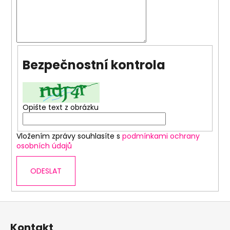
a
j
í
t
Bezpečnostní kontrola
?
Opište text z obrázku
HLEDAT
Vložením zprávy souhlasíte s
podmínkami ochrany
osobních údajů
D
ODESLAT
o
p
o
Z
r
á
u
Kontakt