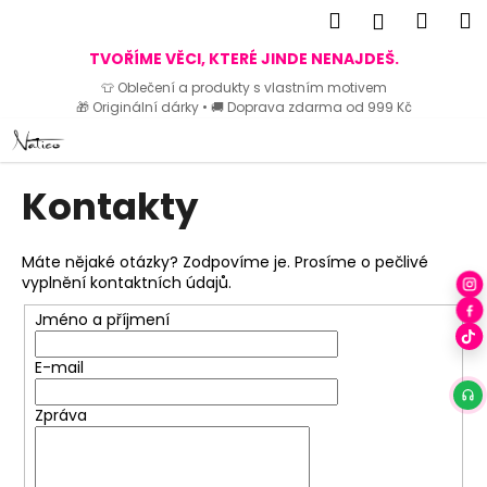
K
Hledat
Náku
M
Přihlášen
o
Zpět
Zpět
košík
TVOŘÍME VĚCI, KTERÉ JINDE NENAJDEŠ.
š
👕 Oblečení a produkty s vlastním motivem
í
🎁 Originální dárky • 🚚 Doprava zdarma od 999 Kč
C
k
Přejít
o
na
p
obsah
Kontakty
o
t
ř
Máte nějaké otázky? Zodpovíme je. Prosíme o pečlivé
e
vyplnění kontaktních údajů.
b
Jméno a příjmení
u
j
E-mail
e
Zpráva
t
e
n