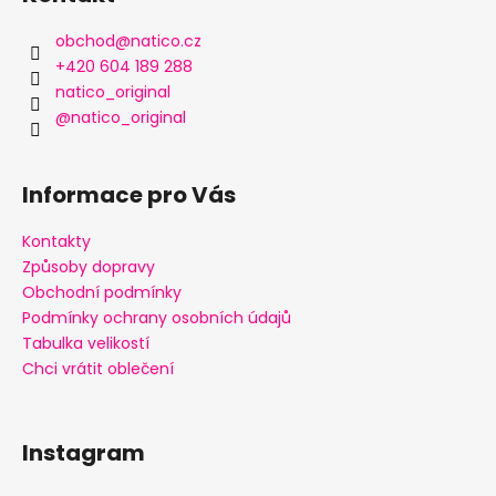
č
p
u
a
obchod
@
natico.cz
j
t
+420 604 189 288
e
í
natico_original
m
@natico_original
e
Informace pro Vás
Kontakty
Způsoby dopravy
Obchodní podmínky
Podmínky ochrany osobních údajů
Tabulka velikostí
Chci vrátit oblečení
Instagram