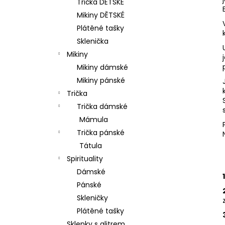
Trička DĚTSKÉ
p
Mikiny DĚTSKÉ
a
Plátěné tašky
n
Sklenička
e
Mikiny
l
Mikiny dámské
Mikiny pánské
Trička
Trička dámské
Mámula
Trička pánské
Tátula
Spirituality
Dámské
Pánské
Skleničky
Plátěné tašky
Sklenky s glitrem