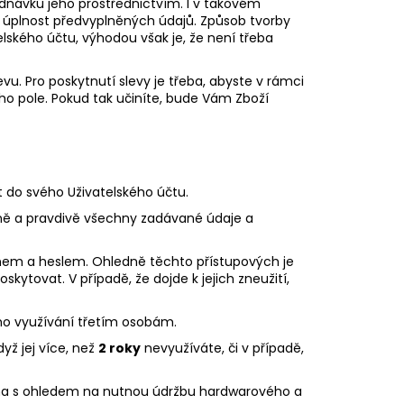
ednávku jeho prostřednictvím. I v takovém
a úplnost předvyplněných údajů. Způsob tvorby
elského účtu, výhodou však je, že není třeba
u. Pro poskytnutí slevy je třeba, abyste v rámci
ho pole. Pokud tak učiníte, bude Vám Zboží
t do svého Uživatelského účtu.
ávně a pravdivě všechny zadávané údaje a
énem a heslem. Ohledně těchto přístupových je
kytovat. V případě, že dojde k jejich zneužití,
eho využívání třetím osobám.
yž jej více, než
2 roky
nevyužíváte, či v případě,
ména s ohledem na nutnou údržbu hardwarového a