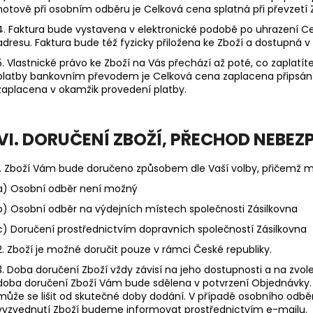
hotově při osobním odběru je Celková cena splatná při převzetí 
4. Faktura bude vystavena v elektronické podobě po uhrazení C
adresu. Faktura bude též fyzicky přiložena ke Zboží a dostupná v
5. Vlastnické právo ke Zboží na Vás přechází až poté, co zaplat
platby bankovním převodem je Celková cena zaplacena připsání
zaplacena v okamžik provedení platby.
VI. DORUČENÍ ZBOŽÍ, PŘECHOD NEBEZ
1. Zboží Vám bude doručeno způsobem dle Vaší volby, přičemž mů
a) Osobní odběr není možný
b) Osobní odběr na výdejních místech společnosti Zásilkovna
c) Doručení prostřednictvím dopravních společností Zásilkovna
2. Zboží je možné doručit pouze v rámci České republiky.
3. Doba doručení Zboží vždy závisí na jeho dostupnosti a na zv
doba doručení Zboží Vám bude sdělena v potvrzení Objednávky.
může se lišit od skutečné doby dodání. V případě osobního odb
vyzvednutí Zboží budeme informovat prostřednictvím e-mailu.