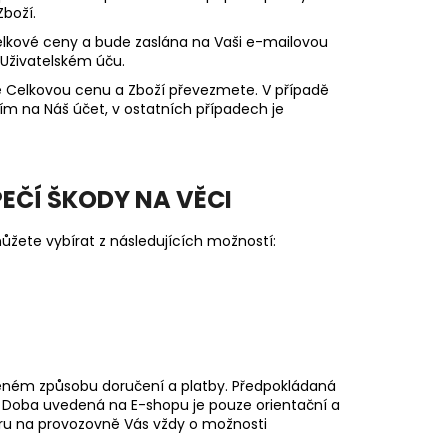
Zboží.
elkové ceny a bude zaslána na Vaši e-mailovou
 Uživatelském úču.
íte Celkovou cenu a Zboží převezmete. V případě
m na Náš účet, v ostatních případech je
PEČÍ ŠKODY NA VĚCI
žete vybírat z následujících možností:
oleném způsobu doručení a platby. Předpokládaná
 Doba uvedená na E-shopu je pouze orientační a
ěru na provozovně Vás vždy o možnosti