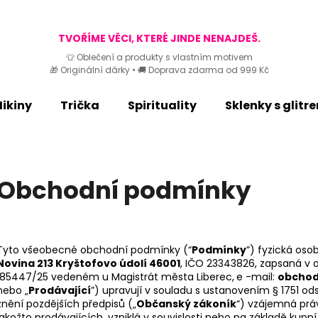
TVOŘÍME VĚCI, KTERÉ JINDE NENAJDEŠ.
👕 Oblečení a produkty s vlastním motivem
🎁 Originální dárky • 🚚 Doprava zdarma od 999 Kč
Co potřebujete najít?
ikiny
Trička
Spirituality
Sklenky s glitr
HLEDAT
Obchodní podmínky
Doporučujeme
Tyto všeobecné obchodní podmínky (“
Podmínky
”) fyzická oso
Novina 213 Kryštofovo údolí 46001
, IČO 23343826, zapsaná v o
185447/25 vedeném u Magistrát města Liberec,
e -mail:
obchod
nebo „
Prodávající
”) upravují v souladu s ustanovením § 1751 ods
znění pozdějších předpisů („
Občanský zákoník
“) vzájemná práv
jakožto prodávajících, vzniklá v souvislosti nebo na základě kupn