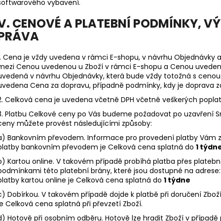
softwarového vybavení.
V. CENOVÉ A PLATEBNÍ PODMÍNKY, 
PRÁVA
1. Cena je vždy uvedena v rámci E-shopu, v návrhu Objednávky 
mezi Cenou uvedenou u Zboží v rámci E-shopu a Cenou uveden
uvedená v návrhu Objednávky, která bude vždy totožná s cenou
uvedena Cena za dopravu, případně podmínky, kdy je doprava 
2. Celková cena je uvedena včetně DPH včetně veškerých popl
3. Platbu Celkové ceny po Vás budeme požadovat po uzavření S
ceny můžete provést
následujícími
způsoby:
a) Bankovním převodem. Informace pro provedení platby Vám z
platby bankovním převodem je Celková cena splatná do
1 týdne
b) Kartou online. V takovém případě probíhá platba přes plateb
podmínkami této platební brány, které jsou dostupné na adres
platby kartou online je Celková cena splatná do
1 týdne
c) Dobírkou.
V takovém případě dojde k platbě při doručení Zboží
je Celková cena splatná při převzetí Zboží.
d) Hotově při osobním odběru. Hotově lze hradit Zboží v případě 