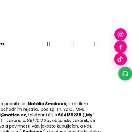
Hledat
Přihlášení
Nákupní
em
Plátěné tašky
Drobci
Pecka Skleničky
košík
ba podnikající
Natálie Šmoková
, se sídlem
bchodním rejstříku pod sp. zn. SZ CJ MML
@natico.cz
,
telefonní číslo
604189288
(„
My
”
t. 1 zákona č. 89/2012 Sb., občanský zákoník, ve
a a povinnosti Vás, jakožto kupujících, a Nás,
í smlouvy („
Smlouva
“) uzavřené prostřednictvím