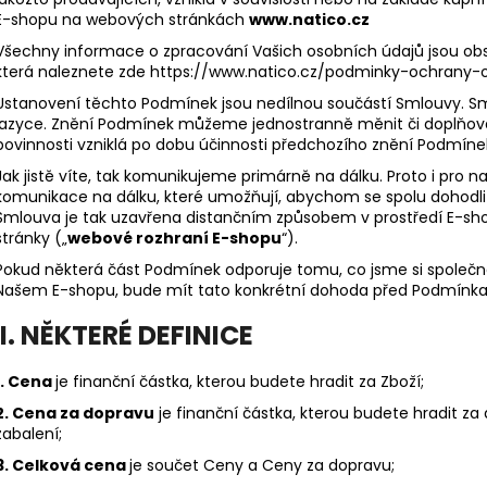
E-shopu na webových stránkách
www.natico.cz
Všechny informace o zpracování Vašich osobních údajů jsou ob
která naleznete zde https://www.natico.cz/podminky-ochrany-
Ustanovení těchto Podmínek jsou nedílnou součástí Smlouvy. 
jazyce. Znění Podmínek můžeme jednostranně měnit či doplňov
povinnosti vzniklá po dobu účinnosti předchozího znění Podmíne
Jak jistě víte, tak komunikujeme primárně na dálku. Proto i pro na
komunikace na dálku, které umožňují, abychom se spolu dohodli 
Smlouva je tak uzavřena distančním způsobem v prostředí E-sho
stránky („
webové rozhraní E-shopu
“).
Pokud některá část Podmínek odporuje tomu, co jsme si společn
Našem E-shopu, bude mít tato konkrétní dohoda před Podmínka
I. NĚKTERÉ DEFINICE
1. Cena
je finanční částka, kterou budete hradit za Zboží;
2. Cena za dopravu
je finanční částka, kterou budete hradit za
zabalení;
3. Celková cena
je součet Ceny a Ceny za dopravu;