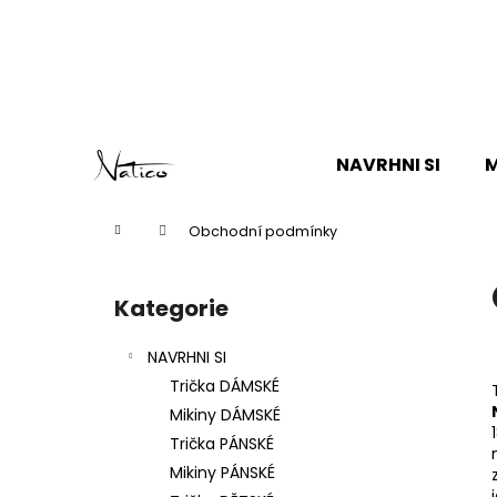
K
o
Zpět
Zpět
š
do
do
í
k
obchodu
obchodu
Přejít
na
NAVRHNI SI
M
obsah
Domů
Obchodní podmínky
P
o
Kategorie
Přeskočit
s
kategorie
t
NAVRHNI SI
r
Trička DÁMSKÉ
a
Mikiny DÁMSKÉ
n
Trička PÁNSKÉ
n
Mikiny PÁNSKÉ
í