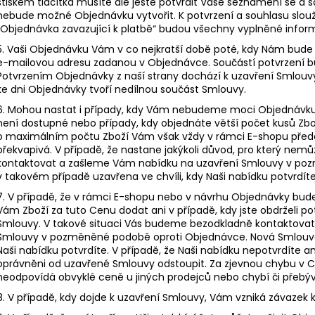
stiskem tlačítka musíte ale ještě potvrdit Vaše seznámení se a
nebude možné Objednávku vytvořit. K potvrzení a souhlasu slouží 
„Objednávka zavazující k platbě“ budou všechny vyplněné info
5. Vaši Objednávku Vám v co nejkratší době poté, kdy Nám bude
e-mailovou adresu zadanou v Objednávce. Součástí potvrzení b
Potvrzením Objednávky z naší strany dochází k uzavření Smlou
ke dni Objednávky tvoří nedílnou součást Smlouvy.
6. Mohou nastat i případy, kdy Vám nebudeme moci Objednávku p
není dostupné nebo případy, kdy objednáte větší počet kusů Zbož
o maximálním počtu Zboží Vám však vždy v rámci E-shopu pře
překvapivá. V případě, že nastane jakýkoli důvod, pro který n
kontaktovat a zašleme Vám nabídku na uzavření Smlouvy v po
v takovém případě uzavřena ve chvíli, kdy Naši nabídku potvrdít
7. V případě, že v rámci E-shopu nebo v návrhu Objednávky bu
Vám Zboží za tuto Cenu dodat ani v případě, kdy jste obdrželi po
Smlouvy. V takové situaci Vás budeme bezodkladně kontaktova
Smlouvy v pozměněné podobě oproti Objednávce. Nová Smlouva j
Naši nabídku potvrdíte. V případě, že Naši nabídku nepotvrdíte an
oprávněni od uzavřené Smlouvy odstoupit. Za zjevnou chybu v C
neodpovídá obvyklé ceně u jiných prodejců nebo chybí či přebývá
8. V případě, kdy dojde k uzavření Smlouvy, Vám vzniká závazek 