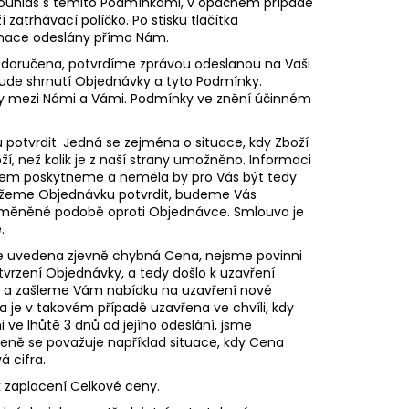
 souhlas s těmito Podmínkami, v opačném případě
zatrhávací políčko. Po stisku tlačítka
rmace odeslány přímo Nám.
 doručena, potvrdíme zprávou odeslanou na Vaši
ude shrnutí Objednávky a tyto Podmínky.
vy mezi Námi a Vámi. Podmínky ve znění účinném
otvrdit. Jedná se zejména o situace, kdy Zboží
í, než kolik je z naší strany umožněno. Informaci
dem poskytneme a neměla by pro Vás být tedy
emůžeme Objednávku potvrdit, budeme Vás
změněné podobě oproti Objednávce. Smlouva je
e.
de uvedena zjevně chybná Cena, nejsme povinni
tvrzení Objednávky, a tedy došlo k uzavření
t a zašleme Vám nabídku na uzavření nové
e v takovém případě uzavřena ve chvíli, kdy
i ve lhůtě 3 dnů od jejího odeslání, jsme
eně se považuje například situace, kdy Cena
 cifra.
k zaplacení Celkové ceny.