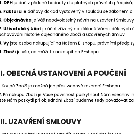
4. DPH
je daň z přidané hodnoty dle platných právních předpisů;
5. Faktura
je daňový doklad vystavený v souladu se zákonem o 
6. Objednávka
je Váš neodvolatelný návrh na uzavření Smlouvy 
7. Uživatelský účet
je účet zřízený na základě Vámi sdělených 
uchovávání historie objednaného Zboží a uzavřených Smluv;
8. Vy
jste osoba nakupující na Našem E-shopu, právními předpisy
9. Zboží
je vše, co můžete nakoupit na E-shopu.
II. OBECNÁ USTANOVENÍ A POUČENÍ
1. Koupě Zboží je možná jen přes webové rozhraní E-shopu.
2. Při nákupu Zboží je Vaše povinnost poskytnout Nám všechny i
jste Nám poskytli při objednání Zboží budeme tedy považovat za
III. UZAVŘENÍ SMLOUVY