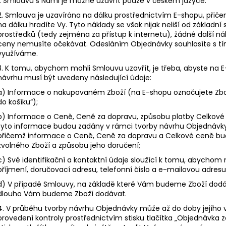
1. Smlouvu s Námi je možné uzavřít pouze v českém jazyce.
2. Smlouva je uzavírána na dálku prostřednictvím E-shopu, přič
na dálku hradíte Vy. Tyto náklady se však nijak neliší od základní
prostředků (tedy zejména za přístup k internetu), žádné další
ceny nemusíte očekávat. Odesláním Objednávky souhlasíte s tí
využíváme.
3. K tomu, abychom mohli Smlouvu uzavřít, je třeba, abyste na E
návrhu musí být uvedeny následující údaje:
a) Informace o nakupovaném Zboží (na E-shopu označujete Zboží
do košíku“);
b) Informace o Ceně, Ceně za dopravu, způsobu platby Celkov
tyto informace budou zadány v rámci tvorby návrhu Objednávky 
přičemž informace o Ceně, Ceně za dopravu a Celkové ceně b
zvolného Zboží a způsobu jeho doručení;
c) Své identifikační a kontaktní údaje sloužící k tomu, abychom
příjmení, doručovací adresu, telefonní číslo a e-mailovou adresu
d) V případě Smlouvy, na základě které Vám budeme Zboží dodáv
dlouho Vám budeme Zboží dodávat.
4. V průběhu tvorby návrhu Objednávky může až do doby jejího v
provedení kontroly prostřednictvím stisku tlačítka „Objednávka z