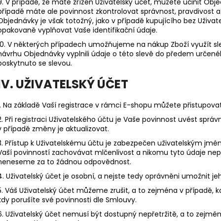
9. V případě, že máte zřízen Uživatelský účet, můžete učinit Obj
případě máte ale povinnost zkontrolovat správnost, pravdivost 
Objednávky je však totožný, jako v případě kupujícího bez Uživat
opakovaně vyplňovat Vaše identifikační údaje.
10. V některých případech umožňujeme na nákup Zboží využít slev
návrhu Objednávky vyplnili údaje o této slevě do předem určené
poskytnuto se slevou.
IV. UŽIVATELSKÝ ÚČET
1. Na základě Vaší registrace v rámci E-shopu můžete přistupova
2. Při registraci Uživatelského účtu je Vaše povinnost uvést spr
v případě změny je aktualizovat.
3. Přístup k Uživatelskému účtu je zabezpečen uživatelským jm
Vaší povinností zachovávat mlčenlivost a nikomu tyto údaje nepos
neneseme za to žádnou odpovědnost.
4. Uživatelský účet je osobní, a nejste tedy oprávněni umožnit j
5. Váš Uživatelský účet můžeme zrušit, a to zejména v případě, kd
kdy porušíte své povinnosti dle Smlouvy.
6. Uživatelský účet nemusí být dostupný nepřetržitě, a to zej