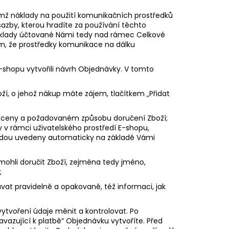
emž náklady na použití komunikačních prostředků
 sazby, kterou hradíte za používání těchto
 náklady účtované Námi tedy nad rámec Celkové
m, že prostředky komunikace na dálku
-shopu vytvořili návrh Objednávky. V tomto
, o jehož nákup máte zájem, tlačítkem „Přidat
é ceny a požadovaném způsobu doručení Zboží;
v rámci uživatelského prostředí E-shopu,
udou uvedeny automaticky na základě Vámi
 mohli doručit Zboží, zejména tedy jméno,
;
at pravidelně a opakovaně, též informaci, jak
ytvoření údaje měnit a kontrolovat. Po
avazující k platbě“ Objednávku vytvoříte. Před