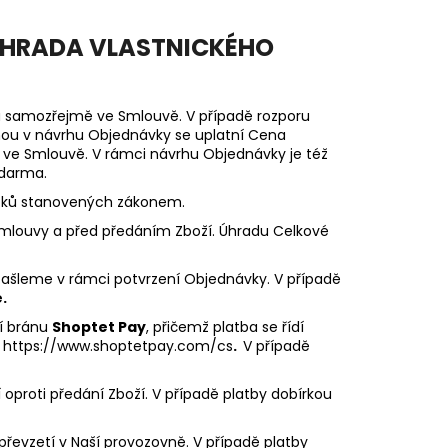
VÝHRADA VLASTNICKÉHO
a samozřejmě ve Smlouvě. V případě rozporu
ou v návrhu Objednávky se uplatní Cena
 ve Smlouvě. V rámci návrhu Objednávky je též
zdarma.
atků stanovených zákonem.
mlouvy a před předáním Zboží. Úhradu Celkové
ašleme v rámci potvrzení Objednávky. V případě
.
ní bránu
Shoptet Pay
, přičemž platba se řídí
e: https://www.shoptetpay.com/cs
.
V případě
 oproti předání Zboží. V případě platby dobírkou
převzetí v Naší provozovně. V případě platby