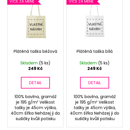
V
o
VÍCE ZA MÉNĚ
VÍCE ZA MÉNĚ
a
ý
d
j
p
u
í
i
k
t
s
t
?
p
ů
r
o
Plátěná taška béžová
Plátěná taška bílá
d
Skladem
(5 ks)
Skladem
(5 ks)
u
HLEDAT
249 Kč
249 Kč
k
t
DETAIL
DETAIL
ů
D
100% bavlna, gramáž
100% bavlna, gramáž
o
je 195 g/m² Velikost
je 195 g/m² Velikost
p
tašky je 45cm výška,
tašky je 45cm výška,
o
40cm šířka Neházej ji do
40cm šířka Neházej ji do
r
sušičky kvůli potisku
sušičky kvůli potisku
u