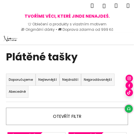
K
Hledat
Náku
M
Přihlášen
o
Zpět
Zpět
košík
TVOŘÍME VĚCI, KTERÉ JINDE NENAJDEŠ.
š
👕 Oblečení a produkty s vlastním motivem
í
🎁 Originální dárky • 🚚 Doprava zdarma od 999 Kč
C
k
Přejít
o
na
p
obsah
Plátěné tašky
o
t
ř
Ř
e
a
Doporučujeme
Nejlevnější
Nejdražší
Nejprodávanější
b
z
Abecedně
u
e
j
n
e
í
OTEVŘÍT FILTR
t
p
e
r
n