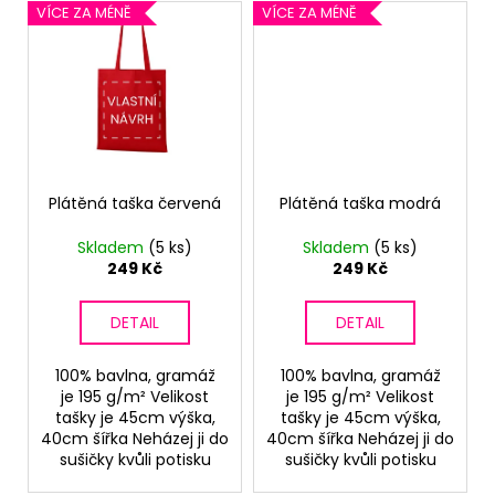
č
VÍCE ZA MÉNĚ
VÍCE ZA MÉNĚ
u
j
e
m
e
Plátěná taška červená
Plátěná taška modrá
Skladem
(5 ks)
Skladem
(5 ks)
249 Kč
249 Kč
DETAIL
DETAIL
100% bavlna, gramáž
100% bavlna, gramáž
je 195 g/m² Velikost
je 195 g/m² Velikost
tašky je 45cm výška,
tašky je 45cm výška,
40cm šířka Neházej ji do
40cm šířka Neházej ji do
sušičky kvůli potisku
sušičky kvůli potisku