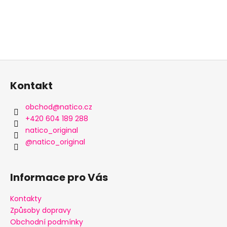
Z
á
Kontakt
p
a
obchod
@
natico.cz
t
+420 604 189 288
í
natico_original
@natico_original
Informace pro Vás
Kontakty
Způsoby dopravy
Obchodní podmínky