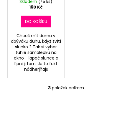
Skladem
(>5 ks)
160 Kč
DO KOŠÍKU
Chceš mít doma v
obýváku duhu, když svítí
slunko ? Tak si vyber
tuhle samolepku na
okno - lapač slunce a
lípni ji tam. Je to fakt
nádherjňajs
3
položek celkem
O
v
l
á
d
a
c