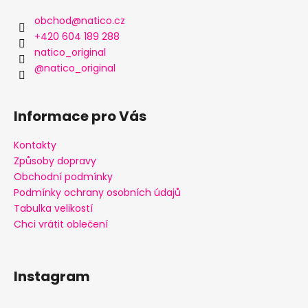
p
a
obchod
@
natico.cz
t
+420 604 189 288
í
natico_original
@natico_original
Informace pro Vás
Kontakty
Způsoby dopravy
Obchodní podmínky
Podmínky ochrany osobních údajů
Tabulka velikostí
Chci vrátit oblečení
Instagram