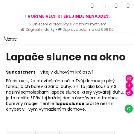
K
Hledat
Náku
M
Přihlášen
o
Zpět
Zpět
košík
TVOŘÍME VĚCI, KTERÉ JINDE NENAJDEŠ.
š
👕 Oblečení a produkty s vlastním motivem
í
🎁 Originální dárky • 🚚 Doprava zdarma od 999 Kč
C
k
Přejít
o
na
p
obsah
Lapače slunce na okno
o
t
ř
Suncatchers
–
vítej v duhovým králoství
e
Představ si, že otevřeš ráno oči a Tvůj domov je plný
b
tancujících barev a
zářící duhy
. Zní to jako kouzlo ? S
našimi samolepkami lapače slunce, který vytvářejí duhu,
u
je to realita ! Přivítej každej den s úsměvem a trochou
j
barevný magie
. Tenhle
lapač slunce
prostě nesmí
e
chybět v Tvým vymazleným domově.
t
e
Ř
n