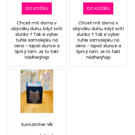
k
č
u
t
DO KOŠÍKU
DO KOŠÍKU
j
ů
e
Chceš mít doma v
Chceš mít doma v
m
obýváku duhu, když svítí
obýváku duhu, když svítí
e
slunko ? Tak si vyber
slunko ? Tak si vyber
tuhle samolepku na
tuhle samolepku na
okno - lapač slunce a
okno - lapač slunce a
lípni ji tam. Je to fakt
lípni ji tam. Je to fakt
nádherjňajs
nádherjňajs
Suncatcher Vlk