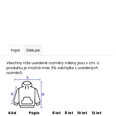
Popis
Diskuze
Všechny níže uvedené rozměry mikiny jsou v cm. U
produktu je možná max. 5% odchylka z uvedených
rozměrů:
Kód
Popis
6 let
8 let
10 let
12 let