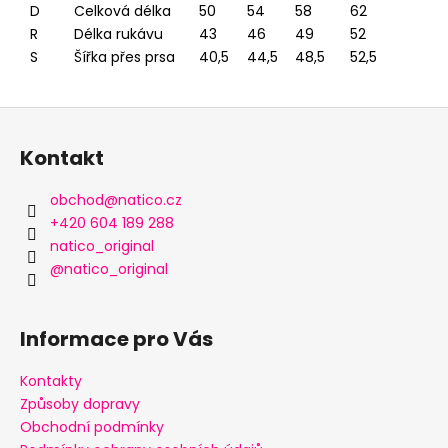
D
Celková délka
50
54
58
62
R
Délka rukávu
43
46
49
52
S
Šířka přes prsa
40,5
44,5
48,5
52,5
Z
á
Kontakt
p
a
obchod
@
natico.cz
t
+420 604 189 288
í
natico_original
@natico_original
Informace pro Vás
Kontakty
Způsoby dopravy
Obchodní podmínky