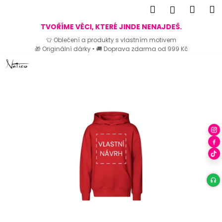
K
Hledat
Náku
M
Přihlášen
o
Zpět
Zpět
košík
TVOŘÍME VĚCI, KTERÉ JINDE NENAJDEŠ.
š
👕 Oblečení a produkty s vlastním motivem
í
🎁 Originální dárky • 🚚 Doprava zdarma od 999 Kč
C
k
Přejít
o
na
p
obsah
o
t
ř
e
b
u
j
e
t
e
n