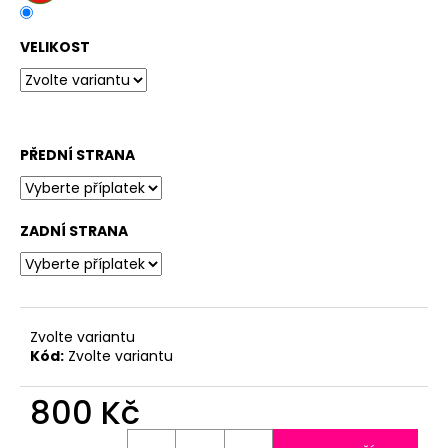
č
u
j
VELIKOST
e
m
e
PŘEDNÍ STRANA
ZADNÍ STRANA
Zvolte variantu
Kód:
Zvolte variantu
800 Kč
Měrná