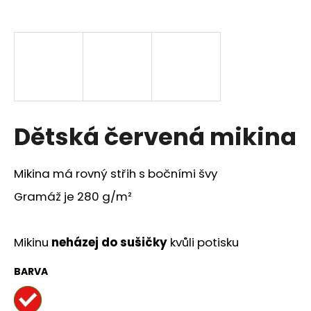
a
j
í
t
?
Dětská červená mikina
HLEDAT
Mikina má rovný střih s bočními švy
Gramáž je 280 g/m²
D
o
Mikinu
neházej do sušičky
kvůli potisku
p
o
BARVA
r
u