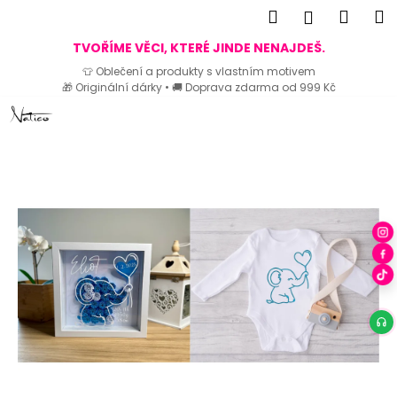
K
Hledat
Náku
M
Přihlášen
o
Zpět
Zpět
košík
TVOŘÍME VĚCI, KTERÉ JINDE NENAJDEŠ.
š
👕 Oblečení a produkty s vlastním motivem
í
🎁 Originální dárky • 🚚 Doprava zdarma od 999 Kč
C
k
Přejít
o
na
p
obsah
o
t
ř
e
b
u
j
e
t
e
n