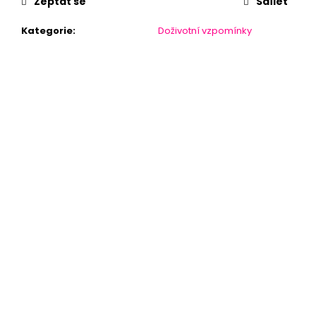
Zeptat se
Sdílet
Kategorie
:
Doživotní vzpomínky