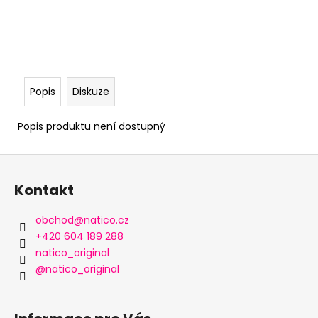
Popis
Diskuze
Popis produktu není dostupný
Z
á
Kontakt
p
a
obchod
@
natico.cz
t
+420 604 189 288
í
natico_original
@natico_original