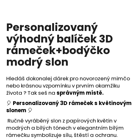
a
j
í
Personalizovaný
t
výhodný balíček 3D
?
rámeček+bodýčko
modrý slon
HLEDAT
Hledáš dokonalej dárek pro novorozený mimčo
nebo krásnou vzpomínku v prvním okamžiku
života ? Tak seš na
správným místě.
D
🎈
Personalizovaný 3D rámeček s květinovým
o
slonem
🎈
p
o
Ručně vyráběný slon z papírových květin v
r
modrých a bílých tónech v elegantním bílým
u
rámečku symbolizuje sílu, štěstí a ochranu.