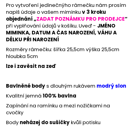
č
Pro vytvoření jedinečnýho rámečku nám prosím
u
napiš údaje o vašem miminku
v 3 kroku
j
objednání „
ZADAT POZNÁMKU PRO PRODEJCE
“
e
při vyplňování údajů v košíku. Uveď -
JMÉNO
m
MIMINKA, DATUM A ČAS NAROZENÍ, VÁHU A
e
DÉLKU PŘI NAROZENÍ
Rozměry rámečku: šířka 25,5cm výška 25,5cm
hloubka 5cm
lze i zavěsit na zeď
Bavlněné body
s dlouhým rukávem
modrý slon
Kvalitní jemná
100% bavlna
Zapínání na ramínku a mezi nožičkami na
cvočky
Body
neházej do sušičky
kvůli potisku