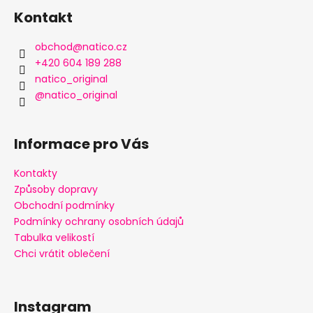
á
Kontakt
p
a
obchod
@
natico.cz
t
+420 604 189 288
í
natico_original
@natico_original
Informace pro Vás
Kontakty
Způsoby dopravy
Obchodní podmínky
Podmínky ochrany osobních údajů
Tabulka velikostí
Chci vrátit oblečení
Instagram