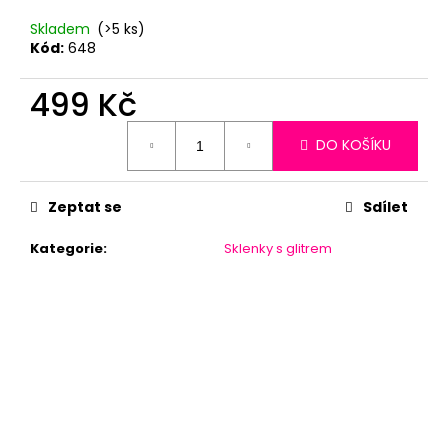
č
u
Skladem
(>5 ks)
j
Kód:
648
e
m
499 Kč
e
Měrná
DO KOŠÍKU
cena:
Zeptat se
Sdílet
Kategorie
:
Sklenky s glitrem