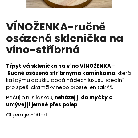
a
j
í
VÍNOŽENKA-ručně
t
osázená sklenička na
?
víno-stříbrná
Třpytivá sklenička na víno VÍNOŽENKA
–
HLEDAT
Ručně osázená stříbrnýma kamínkama
, která
každýmu doušku dodá nádech luxusu. Ideální
pro spešl okamžiky nebo prostě jen tak
🙂.
Pečuj o ni s láskou,
neházej ji do myčky a
D
umývej ji jemně přes polep
.
o
p
Objem je 500ml
o
r
u