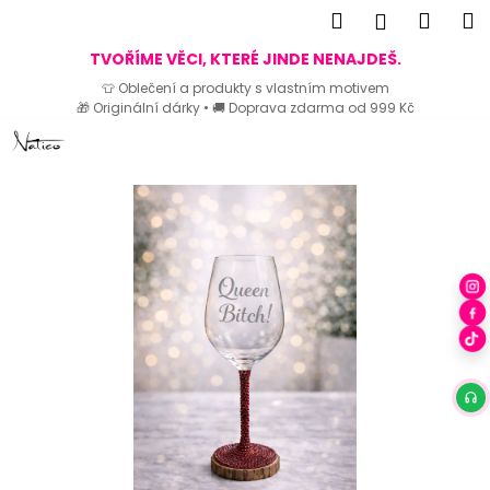
K
Hledat
Náku
M
Přihlášen
o
Zpět
Zpět
košík
TVOŘÍME VĚCI, KTERÉ JINDE NENAJDEŠ.
š
👕 Oblečení a produkty s vlastním motivem
í
🎁 Originální dárky • 🚚 Doprava zdarma od 999 Kč
C
k
Přejít
o
na
p
obsah
o
t
ř
e
b
u
j
e
t
e
n