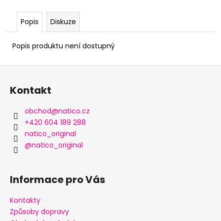
Popis
Diskuze
Popis produktu není dostupný
Z
á
Kontakt
p
a
obchod
@
natico.cz
t
+420 604 189 288
í
natico_original
@natico_original
Informace pro Vás
Kontakty
Způsoby dopravy