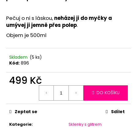
č
u
j
Pečuj o ni s láskou,
neházej ji do myčky a
e
umývej ji jemně přes polep
.
m
e
Objem je 500ml
Skladem
(5 ks)
Kód:
896
499 Kč
Měrná
DO KOŠÍKU
cena:
Zeptat se
Sdílet
Kategorie
:
Sklenky s glitrem