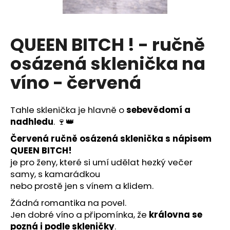
a
j
í
QUEEN BITCH ! - ručně
t
osázená sklenička na
?
víno - červená
Tahle sklenička je hlavně o
sebevědomí a
HLEDAT
nadhledu
. 🍷👑
Červená ručně osázená sklenička s nápisem
QUEEN BITCH!
je pro ženy, které si umí udělat hezký večer
D
samy, s kamarádkou
o
p
nebo prostě jen s vínem a klidem.
o
Žádná romantika na povel.
r
Jen dobré víno a připomínka, že
královna se
u
pozná i podle skleničky
.