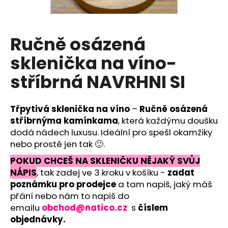
a
j
í
Ručně osázená
t
sklenička na víno-
?
stříbrná NAVRHNI SI
Třpytivá sklenička na víno
–
Ručně osázená
HLEDAT
stříbrnýma kamínkama
, která každýmu doušku
dodá nádech luxusu. Ideální pro spešl okamžiky
nebo prostě jen tak
🙂.
POKUD CHCEŠ NA SKLENIČKU NĚJAKÝ SVŮJ
D
NÁPIS
, tak zadej ve 3 kroku v košíku -
zadat
o
p
poznámku pro prodejce
a tam napiš, jaký máš
o
přání nebo nám to napiš do
r
emailu
obchod@natico.cz
s
číslem
u
objednávky.