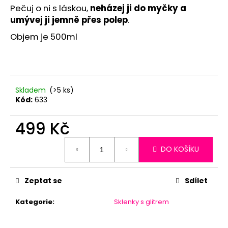
č
Pečuj o ni s láskou,
neházej ji do myčky a
u
umývej ji jemně přes polep
.
j
e
Objem je 500ml
m
e
Skladem
(>5 ks)
Kód:
633
499 Kč
Měrná
DO KOŠÍKU
cena:
Zeptat se
Sdílet
Kategorie
:
Sklenky s glitrem