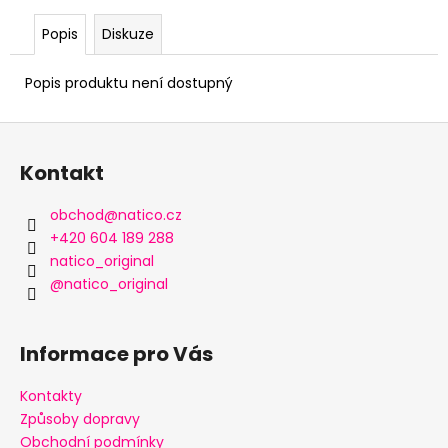
Popis
Diskuze
Popis produktu není dostupný
Z
á
Kontakt
p
a
obchod
@
natico.cz
t
+420 604 189 288
í
natico_original
@natico_original
Informace pro Vás
Kontakty
Způsoby dopravy
Obchodní podmínky