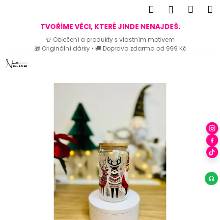
K
Hledat
Náku
M
Přihlášen
o
Zpět
Zpět
košík
TVOŘÍME VĚCI, KTERÉ JINDE NENAJDEŠ.
š
👕 Oblečení a produkty s vlastním motivem
í
🎁 Originální dárky • 🚚 Doprava zdarma od 999 Kč
C
k
Přejít
o
na
p
obsah
o
t
ř
e
b
u
j
e
t
e
n