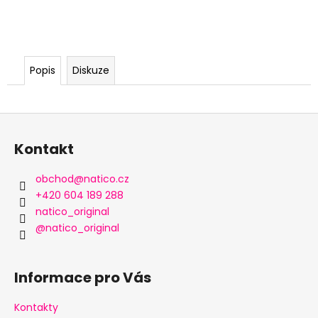
Popis
Diskuze
Z
á
Kontakt
p
a
obchod
@
natico.cz
t
+420 604 189 288
í
natico_original
@natico_original
Informace pro Vás
Kontakty