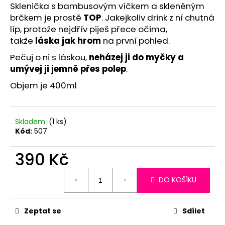
č
Sklenička s bambusovým víčkem a skleněným
u
brčkem je prostě
TOP
. Jakejkoliv drink z ní chutná
j
líp, protože nejdřív piješ přece očima,
e
takže
láska jak hrom
na první pohled.
m
e
Pečuj o ni s láskou,
neházej ji do myčky a
umývej ji jemně přes polep
.
Objem je 400ml
Skladem
(1 ks)
Kód:
507
390 Kč
Měrná
DO KOŠÍKU
cena:
Zeptat se
Sdílet