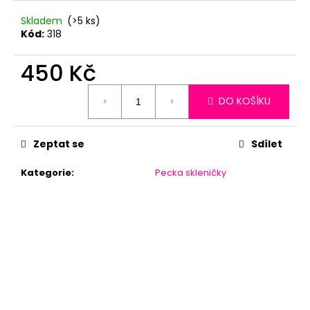
Skladem
(>5 ks)
Kód:
318
450 Kč
Měrná
DO KOŠÍKU
cena:
Zeptat se
Sdílet
Kategorie
:
Pecka skleničky