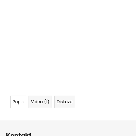
Popis
Videa (1)
Diskuze
Z
á
Kontakt