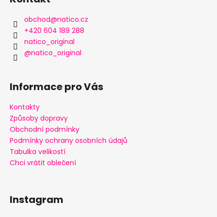
p
a
obchod
@
natico.cz
t
+420 604 189 288
í
natico_original
@natico_original
Informace pro Vás
Kontakty
Způsoby dopravy
Obchodní podmínky
Podmínky ochrany osobních údajů
Tabulka velikostí
Chci vrátit oblečení
Instagram