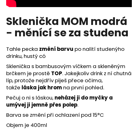
č
u
j
Sklenička MOM modrá
e
m
- měnící se za studena
e
Tahle pecka
změní barvu
po nalití studenýho
drinku, hustý có
Sklenička s bambusovým víčkem a skleněným
brčkem je prostě
TOP
. Jakejkoliv drink z ní chutná
líp, protože nejdřív piješ přece očima,
takže
láska jak hrom
na první pohled.
Pečuj o ni s láskou,
neházej ji do myčky a
umývej ji jemně přes polep
.
Barva se změní při ochlazení pod
15°C
Objem je 400ml