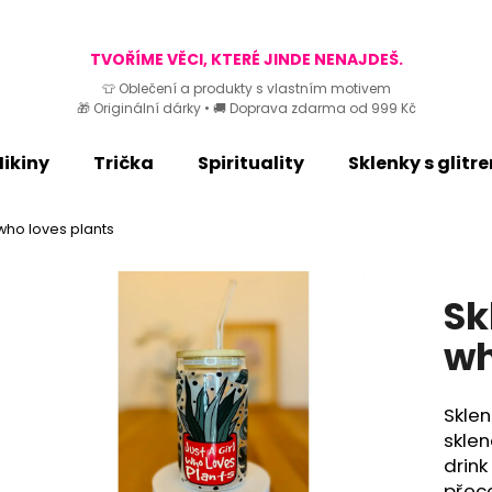
TVOŘÍME VĚCI, KTERÉ JINDE NENAJDEŠ.
👕 Oblečení a produkty s vlastním motivem
🎁 Originální dárky • 🚚 Doprava zdarma od 999 Kč
Co potřebujete najít?
ikiny
Trička
Spirituality
Sklenky s glitr
HLEDAT
 who loves plants
Doporučujeme
Sk
wh
Skle
skle
drink
přec