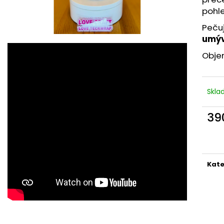
pohl
Pečuj
umýv
Obje
Skl
39
Měr
cena
Kate