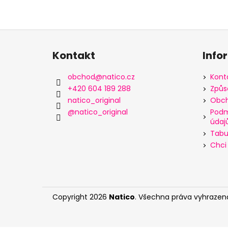
Z
á
Kontakt
Info
p
a
obchod
@
natico.cz
Kont
t
+420 604 189 288
Způs
í
natico_original
Obch
@natico_original
Podm
údaj
Tabul
Chci 
Copyright 2026
Natico
. Všechna práva vyhrazen