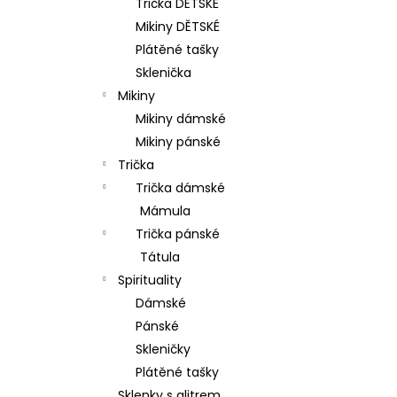
Trička DĚTSKÉ
p
Mikiny DĚTSKÉ
a
Plátěné tašky
n
Sklenička
e
Mikiny
l
Mikiny dámské
Mikiny pánské
Trička
Trička dámské
Mámula
Trička pánské
Tátula
Spirituality
Dámské
Pánské
Skleničky
Plátěné tašky
Sklenky s glitrem