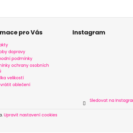
rmace pro Vás
Instagram
akty
oby dopravy
odní podmínky
ínky ochrany osobních
ů
ka velikostí
vrátit oblečení
Sledovat na Instagr
a.
Upravit nastavení cookies