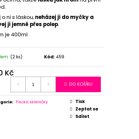
ed.
 o ni s láskou,
neházej ji do myčky a
ej ji jemně přes polep
.
m je 400ml
adem
(2 ks)
Kód:
459
0 Kč
ná
DO KOŠÍKU
:
Tisk
gorie
:
Pecka skleničky
Zeptat se
Sdílet