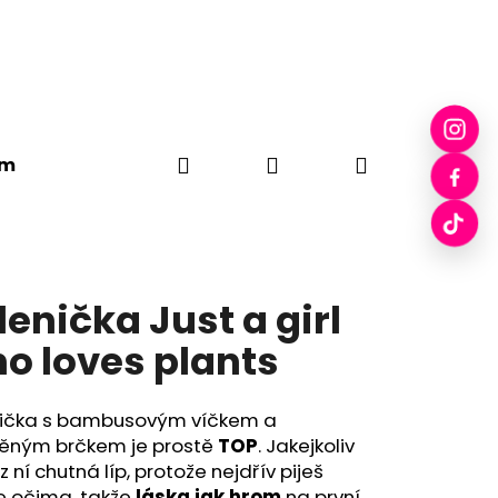
Hledat
Přihlášení
Nákupní
em
Plátěné tašky
Drobci
Pecka Skleničky
košík
lenička Just a girl
o loves plants
nička s bambusovým víčkem a
něným brčkem je prostě
TOP
. Jakejkoliv
 z ní chutná líp, protože nejdřív piješ
e očima, takže
láska jak hrom
na první