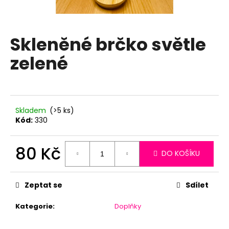
a
j
í
Skleněné brčko světle
t
zelené
?
Skladem
(>5 ks)
HLEDAT
Kód:
330
80 Kč
DO KOŠÍKU
D
Měrná
o
cena:
p
Zeptat se
Sdílet
o
r
Kategorie
:
Doplňky
u