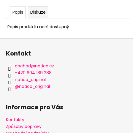
Popis
Diskuze
Popis produktu není dostupný
Z
á
Kontakt
p
a
obchod
@
natico.cz
t
+420 604 189 288
í
natico_original
@natico_original
Informace pro Vás
Kontakty
Způsoby dopravy