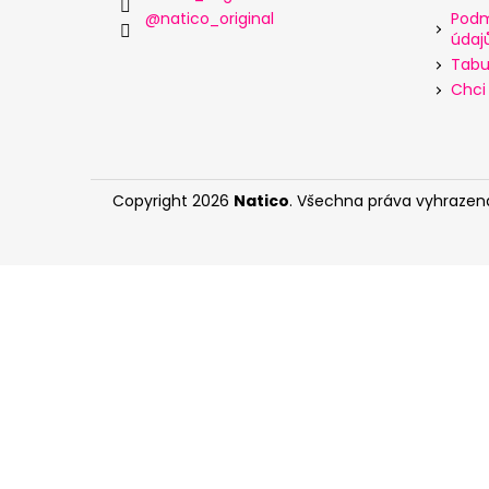
@natico_original
Podm
údaj
Tabul
Chci 
Copyright 2026
Natico
. Všechna práva vyhrazen