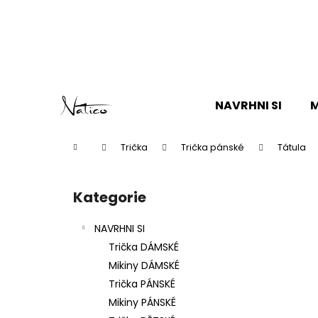
K
o
Zpět
Zpět
š
do
do
í
k
obchodu
obchodu
Přejít
na
NAVRHNI SI
M
obsah
Domů
Trička
Trička pánské
Tátula
P
o
Kategorie
Přeskočit
s
kategorie
t
NAVRHNI SI
r
Trička DÁMSKÉ
a
Mikiny DÁMSKÉ
n
Trička PÁNSKÉ
n
Mikiny PÁNSKÉ
í