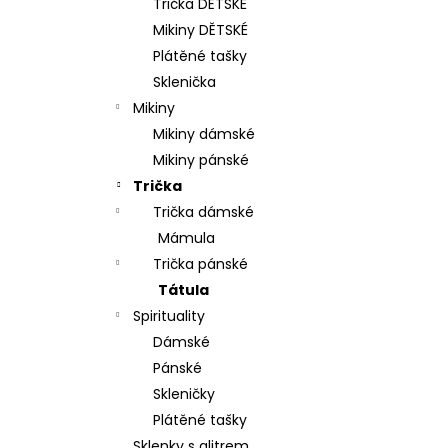
Trička DĚTSKÉ
p
Mikiny DĚTSKÉ
a
Plátěné tašky
n
Sklenička
e
Mikiny
l
Mikiny dámské
Mikiny pánské
Trička
Trička dámské
Mámula
Trička pánské
Tátula
Spirituality
Dámské
Pánské
Skleničky
Plátěné tašky
Sklenky s glitrem