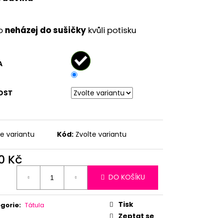
o
neházej do sušičky
kvůli potisku
A
OST
te variantu
Kód:
Zvolte variantu
0 Kč
ná
DO KOŠÍKU
:
Tisk
gorie
:
Tátula
Zeptat se