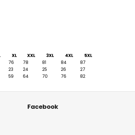
L
XL
XXL
3XL
4XL
5XL
76
78
81
84
87
23
24
25
26
27
59
64
70
76
82
Facebook