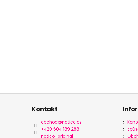
Z
á
Kontakt
Info
p
a
obchod
@
natico.cz
Kont
t
+420 604 189 288
Způs
í
natico_original
Obch