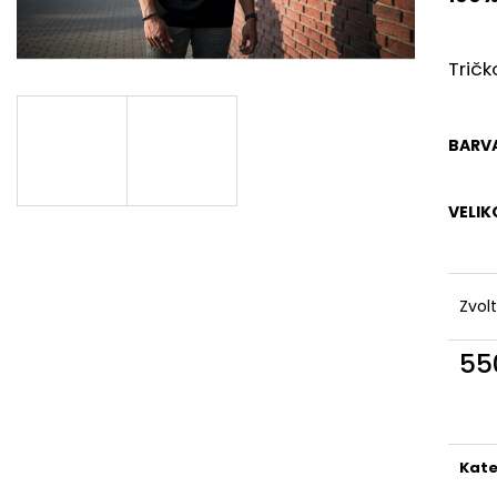
Tričk
BARV
VELIK
Zvol
55
Měr
cena
Kate