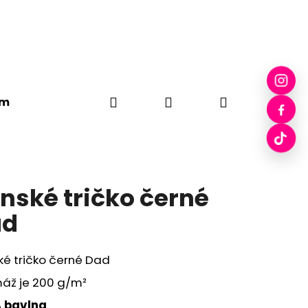
Hledat
Přihlášení
Nákupní
em
Plátěné tašky
Drobci
Pecka Skleničky
košík
nské tričko černé
ad
ké tričko černé Dad
áž je 200 g/m²
 bavlna