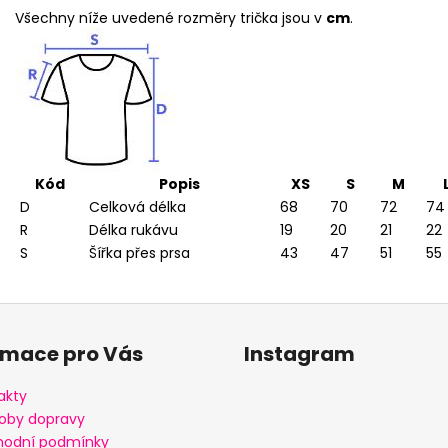
Všechny níže uvedené rozměry trička jsou v
cm
.
Kód
Popis
XS
S
M
D
Celková délka
68
70
72
74
R
Délka rukávu
19
20
21
22
S
Šířka přes prsa
43
47
51
55
rmace pro Vás
Instagram
akty
oby dopravy
odní podmínky