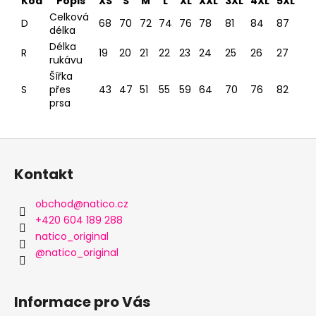
Kód
Popis
XS
S
M
L
XL
XXL
3XL
4XL
5XL
Celková
D
68
70
72
74
76
78
81
84
87
délka
Délka
R
19
20
21
22
23
24
25
26
27
rukávu
Šířka
S
přes
43
47
51
55
59
64
70
76
82
prsa
Z
á
Kontakt
p
a
obchod
@
natico.cz
t
+420 604 189 288
í
natico_original
@natico_original
Informace pro Vás