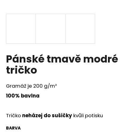
a
j
í
t
?
Pánské tmavě modré
tričko
HLEDAT
Gramáž je 200 g/m²
D
100% bavlna
o
p
o
Tričko
neházej do sušičky
kvůli potisku
r
u
BARVA