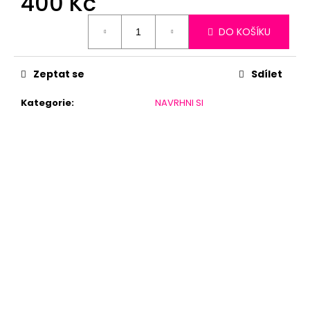
400 Kč
Měrná
DO KOŠÍKU
cena:
Zeptat se
Sdílet
Kategorie
:
NAVRHNI SI