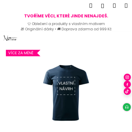
K
Hledat
Náku
M
Přihlášen
o
Zpět
Zpět
košík
TVOŘÍME VĚCI, KTERÉ JINDE NENAJDEŠ.
š
👕 Oblečení a produkty s vlastním motivem
í
🎁 Originální dárky • 🚚 Doprava zdarma od 999 Kč
C
k
Přejít
o
na
p
obsah
VÍCE ZA MÉNĚ
o
t
ř
e
b
u
j
e
t
e
n