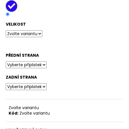
č
u
j
e
VELIKOST
m
e
PŘEDNÍ STRANA
ZADNÍ STRANA
Zvolte variantu
Kód:
Zvolte variantu