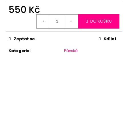
550 Kč
Měrná
DO KOŠÍKU
cena:
Zeptat se
Sdílet
Kategorie
:
Pánské