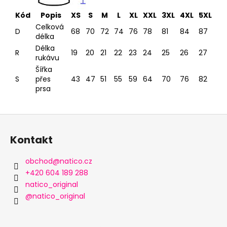
Kód
Popis
XS
S
M
L
XL
XXL
3XL
4XL
5XL
Celková
D
68
70
72
74
76
78
81
84
87
délka
Délka
R
19
20
21
22
23
24
25
26
27
rukávu
Šířka
S
přes
43
47
51
55
59
64
70
76
82
prsa
Z
á
Kontakt
p
a
obchod
@
natico.cz
t
+420 604 189 288
í
natico_original
@natico_original