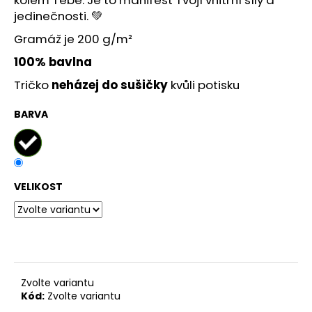
č
jedinečnosti. 💚
u
j
Gramáž je 200 g/m²
e
100% bavlna
m
e
Tričko
neházej do sušičky
kvůli potisku
BARVA
VELIKOST
Zvolte variantu
Kód:
Zvolte variantu