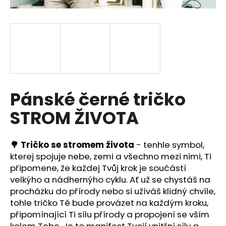
a
j
í
t
?
Pánské černé tričko
STROM ŽIVOTA
HLEDAT
🌳 Tričko se stromem života
- tenhle symbol,
kterej spojuje nebe, zemi a všechno mezi nimi, Ti
D
připomene, že každej Tvůj krok je součástí
o
velkýho a nádhernýho cyklu. Ať už se chystáš na
p
procházku do přírody nebo si užíváš klidný chvíle,
o
tohle tričko Tě bude provázet na každým kroku,
r
připomínající Ti sílu přírody a propojení se vším
u
kolem Tebe. Je to manifest Tvojí vnitřní síly a