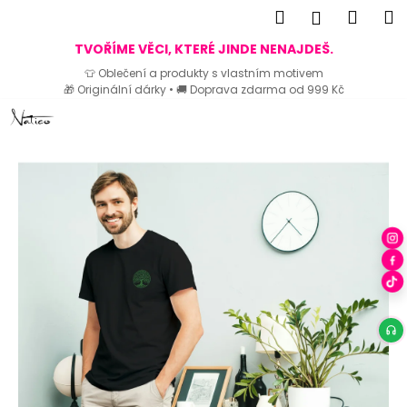
K
Hledat
Náku
M
Přihlášen
o
Zpět
Zpět
košík
TVOŘÍME VĚCI, KTERÉ JINDE NENAJDEŠ.
š
👕 Oblečení a produkty s vlastním motivem
í
🎁 Originální dárky • 🚚 Doprava zdarma od 999 Kč
C
k
Přejít
o
na
p
obsah
o
t
ř
e
b
u
j
e
t
e
n