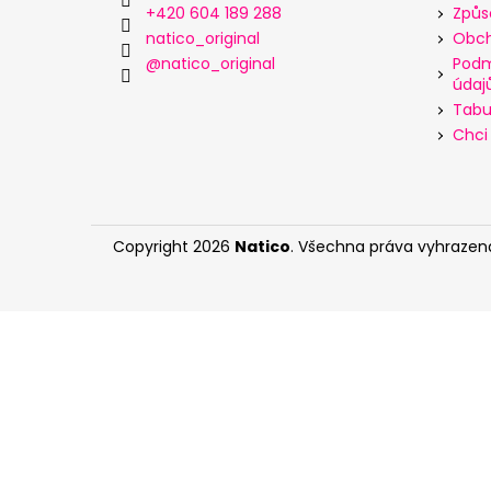
t
+420 604 189 288
Způs
í
natico_original
Obch
@natico_original
Podm
údaj
Tabul
Chci 
Copyright 2026
Natico
. Všechna práva vyhrazen