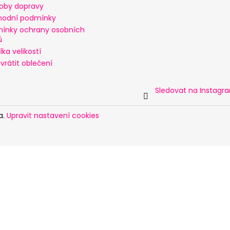
oby dopravy
odní podmínky
ínky ochrany osobních
ů
ka velikostí
vrátit oblečení
Sledovat na Instagr
a.
Upravit nastavení cookies