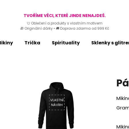
TVOŘÍME VĚCI, KTERÉ JINDE NENAJDEŠ.
👕 Oblečení a produkty s vlastním motivem
🎁 Originální dárky • 🚚 Doprava zdarma od 999 Kč
Co potřebujete najít?
ikiny
Trička
Spirituality
Sklenky s glitr
HLEDAT
Doporučujeme
Pá
Mikin
Gram
Miki