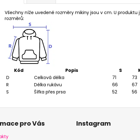
Všechny níže uvedené rozměry mikiny jsou v cm. U produktu
rozměrů:
Kód
Popis
S
D
Celková délka
71
73
R
Délka rukávu
66
67
S
Šířka přes prsa
52
56
rmace pro Vás
Instagram
akty