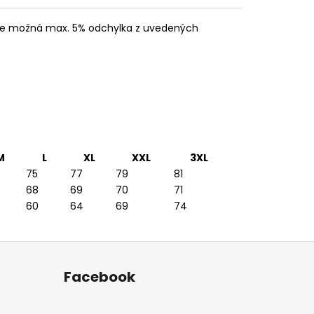
 je možná max. 5% odchylka z uvedených
M
L
XL
XXL
3XL
75
77
79
81
68
69
70
71
60
64
69
74
Facebook