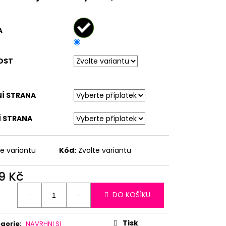
A
OST
NÍ STRANA
Í STRANA
te variantu
Kód:
Zvolte variantu
9 Kč
ná
DO KOŠÍKU
:
Tisk
gorie
:
NAVRHNI SI