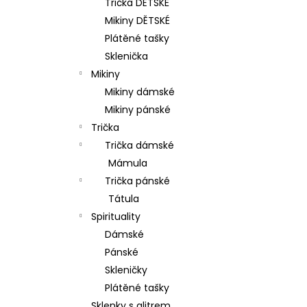
Trička DĚTSKÉ
p
Mikiny DĚTSKÉ
a
Plátěné tašky
n
Sklenička
e
Mikiny
l
Mikiny dámské
Mikiny pánské
Trička
Trička dámské
Mámula
Trička pánské
Tátula
Spirituality
Dámské
Pánské
Skleničky
Plátěné tašky
Sklenky s glitrem