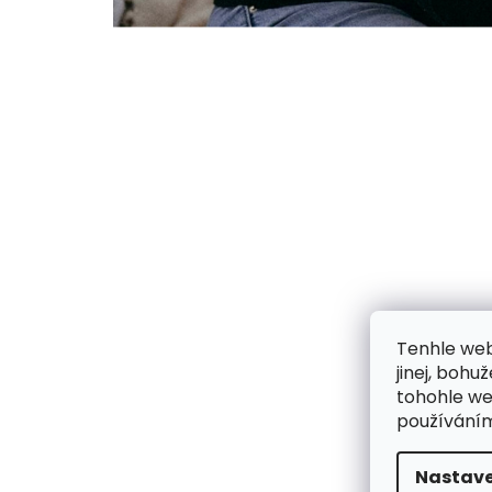
Tenhle web
jinej, boh
tohohle web
používáním
Nastave