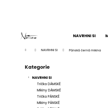
K
o
Zpět
Zpět
š
do
do
í
k
obchodu
obchodu
Přejít
na
NAVRHNI SI
M
obsah
Domů
NAVRHNI SI
Pánská černá mikina
P
o
Kategorie
Přeskočit
s
kategorie
t
NAVRHNI SI
r
Trička DÁMSKÉ
a
Mikiny DÁMSKÉ
n
Trička PÁNSKÉ
n
Mikiny PÁNSKÉ
í