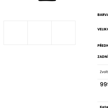
BARV
VELIK
PŘED
ZADN
Zvol
99
Měr
cena
Kate