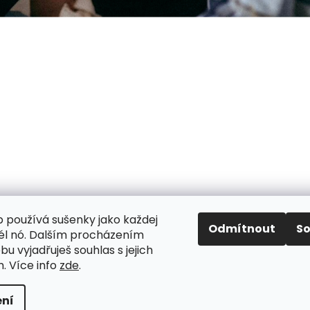
 používá sušenky jako každej
Odmítnout
S
užél nó. Dalším procházením
u vyjadřuješ souhlas s jejich
. Více info
zde
.
ní