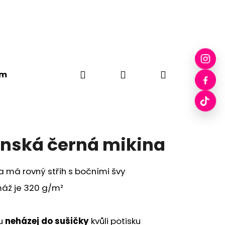
Hledat
Přihlášení
Nákupní
em
Plátěné tašky
Drobci
Pecka Skleničky
košík
nská černá mikina
a má rovný střih s bočními švy
áž je 320 g/m²
nu
neházej do sušičky
kvůli potisku