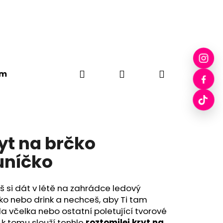
Hledat
Přihlášení
Nákupní
em
Plátěné tašky
Drobci
Pecka Skleničky
košík
yt na brčko
uníčko
 si dát v létě na zahrádce ledový
ko nebo drink a nechceš, aby Ti tam
la včelka nebo ostatní poletující tvorové
 k tomu slouží tenhle
roztomilej kryt na