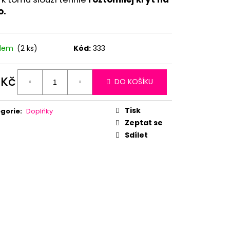
o.
adem
(2 ks)
Kód:
333
 Kč
DO KOŠÍKU
ná
:
Tisk
gorie
:
Doplňky
Zeptat se
Sdílet