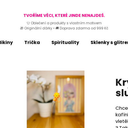
TVOŘÍME VĚCI, KTERÉ JINDE NENAJDEŠ.
👕 Oblečení a produkty s vlastním motivem
🎁 Originální dárky • 🚚 Doprava zdarma od 999 Kč
Co potřebujete najít?
ikiny
Trička
Spirituality
Sklenky s glitr
HLEDAT
Doporučujeme
Kr
sl
Chceš
kafín
vletě
? Tak