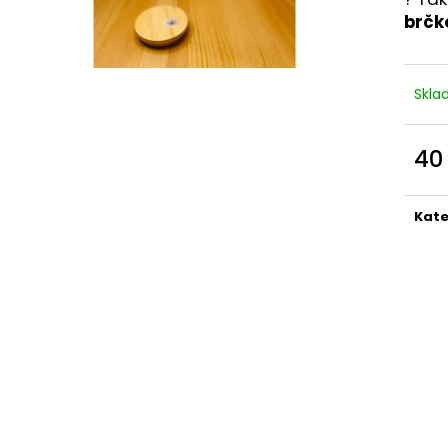
brčk
Skl
40
Měr
cena
Kate