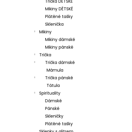
Trička DĚTSKÉ
p
Mikiny DĚTSKÉ
a
Plátěné tašky
n
Sklenička
e
Mikiny
l
Mikiny dámské
Mikiny pánské
Trička
Trička dámské
Mámula
Trička pánské
Tátula
Spirituality
Dámské
Pánské
Skleničky
Plátěné tašky
Sklenky s glitrem