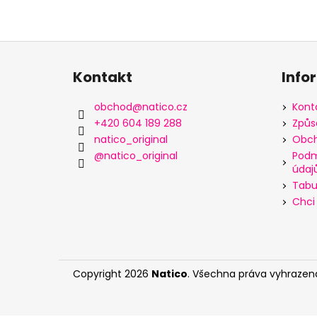
Z
á
Kontakt
Info
p
a
obchod
@
natico.cz
Kont
t
+420 604 189 288
Způs
í
natico_original
Obch
@natico_original
Podm
údaj
Tabul
Chci 
Copyright 2026
Natico
. Všechna práva vyhrazen