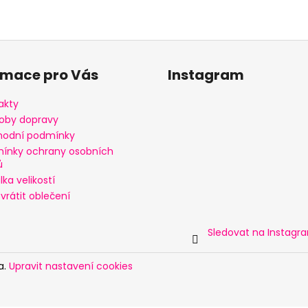
rmace pro Vás
Instagram
akty
oby dopravy
odní podmínky
ínky ochrany osobních
ů
ka velikostí
vrátit oblečení
Sledovat na Instagr
a.
Upravit nastavení cookies