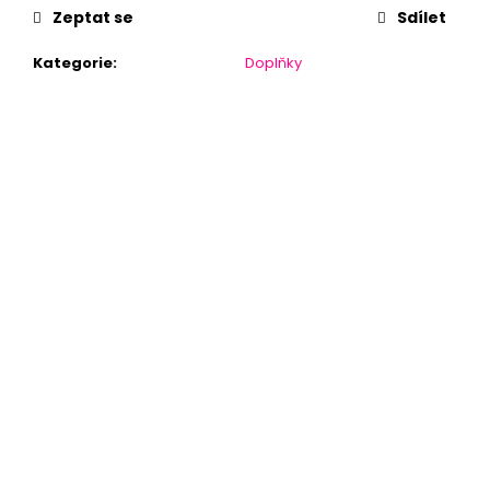
č
Zeptat se
Sdílet
u
j
Kategorie
:
Doplňky
e
m
e