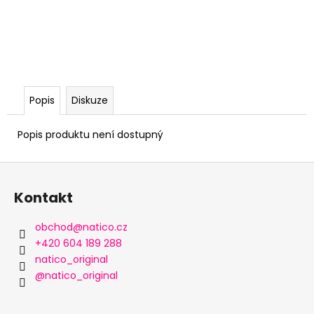
Popis
Diskuze
Popis produktu není dostupný
Z
á
Kontakt
p
a
obchod
@
natico.cz
t
+420 604 189 288
í
natico_original
@natico_original