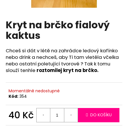
a
j
í
Kryt na brčko fialový
t
kaktus
?
Chceš si dát v létě na zahrádce ledový kafínko
nebo drink a nechceš, aby Ti tam vletěla včelka
nebo ostatní poletující tvorové ? Tak k tomu
HLEDAT
slouží tenhle
roztomilej kryt na brčko.
D
Momentálně nedostupné
Kód:
354
o
p
o
40 Kč
DO KOŠÍKU
r
u
Měrná
cena: