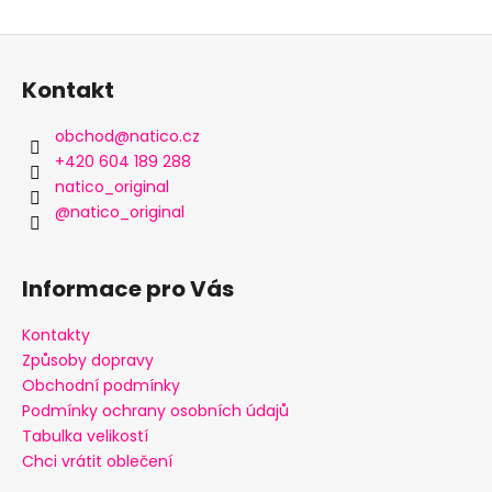
Z
á
Kontakt
p
a
obchod
@
natico.cz
t
+420 604 189 288
í
natico_original
@natico_original
Informace pro Vás
Kontakty
Způsoby dopravy
Obchodní podmínky
Podmínky ochrany osobních údajů
Tabulka velikostí
Chci vrátit oblečení