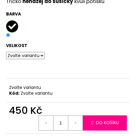
č
Tričko
neházej do sušičky
kvůli potisku
u
j
BARVA
e
m
e
VELIKOST
Zvolte variantu
Kód:
Zvolte variantu
450 Kč
Měrná
DO KOŠÍKU
cena: