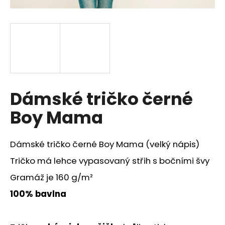
a
j
í
t
?
Dámské tričko černé
Boy Mama
HLEDAT
Dámské tričko černé Boy Mama (velký nápis)
D
Tričko má lehce vypasovaný střih s bočními švy
o
Gramáž je 160 g/m²
p
o
100% bavlna
r
u