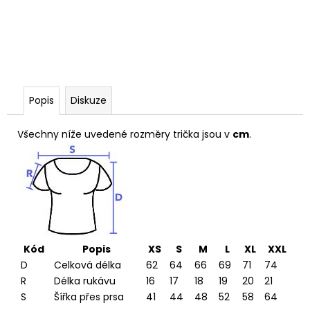
Popis
Diskuze
Všechny níže uvedené rozměry trička jsou v
cm
.
Kód
Popis
XS
S
M
L
XL
XXL
D
Celková délka
62
64
66
69
71
74
R
Délka rukávu
16
17
18
19
20
21
S
Šířka přes prsa
41
44
48
52
58
64