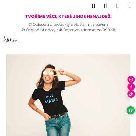
K
Hledat
Náku
M
Přihlášen
o
Zpět
Zpět
košík
TVOŘÍME VĚCI, KTERÉ JINDE NENAJDEŠ.
š
👕 Oblečení a produkty s vlastním motivem
í
🎁 Originální dárky • 🚚 Doprava zdarma od 999 Kč
C
k
Přejít
o
na
p
obsah
o
t
ř
e
b
u
j
e
t
e
n