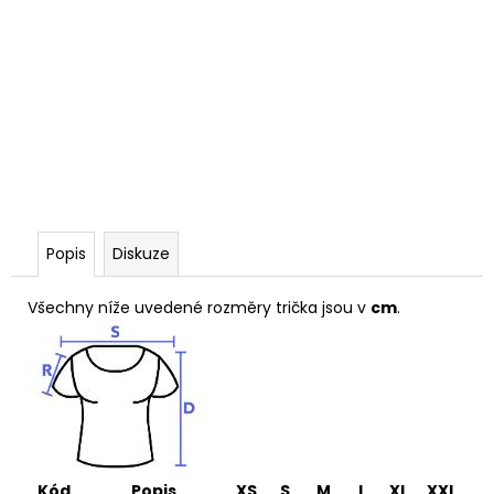
Popis
Diskuze
Všechny níže uvedené rozměry trička jsou v
cm
.
Kód
Popis
XS
S
M
L
XL
XXL