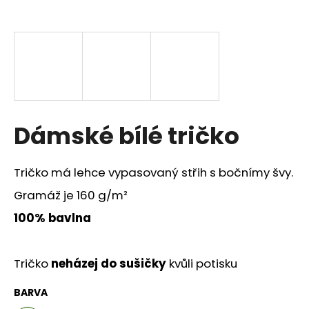
a
j
í
t
?
Dámské bílé tričko
HLEDAT
Tričko má lehce vypasovaný střih s bočnímy švy.
Gramáž je 160 g/m²
100% bavlna
D
o
p
Tričko
neházej do sušičky
kvůli potisku
o
r
BARVA
u