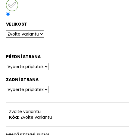
č
u
j
e
VELIKOST
m
e
PŘEDNÍ STRANA
ZADNÍ STRANA
Zvolte variantu
Kód:
Zvolte variantu
MNOŽSTEVNÍ SLEVA