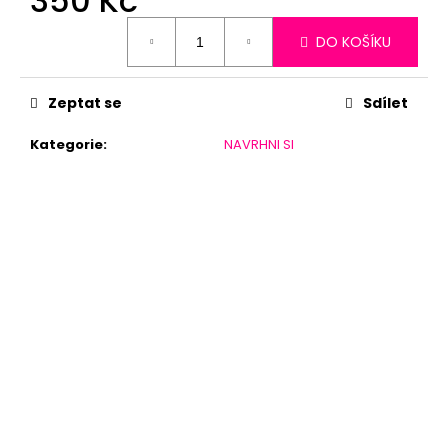
350 Kč
Měrná
DO KOŠÍKU
cena:
Zeptat se
Sdílet
Kategorie
:
NAVRHNI SI