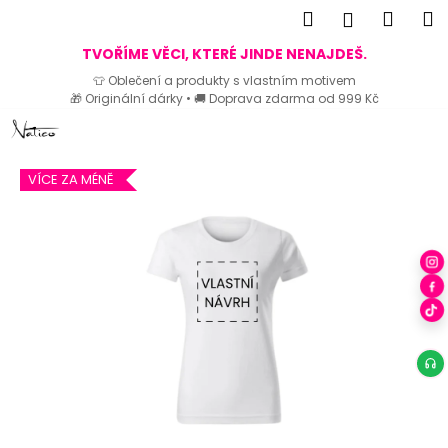
K
Hledat
Náku
M
Přihlášen
o
Zpět
Zpět
košík
TVOŘÍME VĚCI, KTERÉ JINDE NENAJDEŠ.
š
👕 Oblečení a produkty s vlastním motivem
í
🎁 Originální dárky • 🚚 Doprava zdarma od 999 Kč
C
k
Přejít
o
na
p
obsah
VÍCE ZA MÉNĚ
o
t
ř
e
b
u
j
e
t
e
n