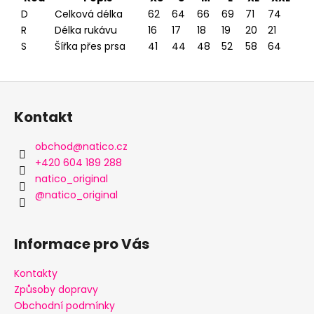
D
Celková délka
62
64
66
69
71
74
R
Délka rukávu
16
17
18
19
20
21
S
Šířka přes prsa
41
44
48
52
58
64
Z
á
Kontakt
p
a
obchod
@
natico.cz
t
+420 604 189 288
í
natico_original
@natico_original
Informace pro Vás
Kontakty
Způsoby dopravy
Obchodní podmínky