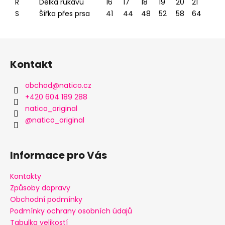
R
Délka rukávu
16
17
18
19
20
21
S
Šířka přes prsa
41
44
48
52
58
64
Z
á
Kontakt
p
a
obchod
@
natico.cz
t
+420 604 189 288
í
natico_original
@natico_original
Informace pro Vás
Kontakty
Způsoby dopravy
Obchodní podmínky
Podmínky ochrany osobních údajů
Tabulka velikostí