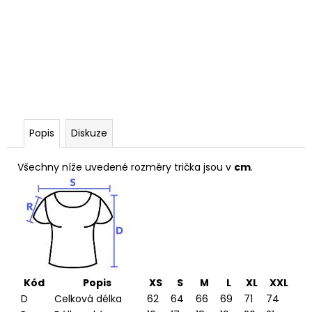
Popis
Diskuze
Všechny níže uvedené rozměry trička jsou v
cm
.
Kód
Popis
XS
S
M
L
XL
XXL
D
Celková délka
62
64
66
69
71
74