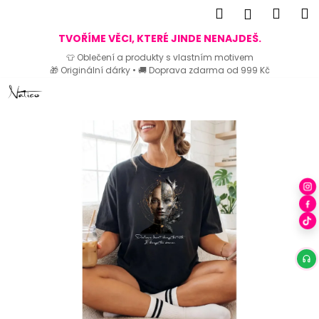
K
Hledat
Náku
M
Přihlášen
o
Zpět
Zpět
košík
TVOŘÍME VĚCI, KTERÉ JINDE NENAJDEŠ.
š
👕 Oblečení a produkty s vlastním motivem
í
🎁 Originální dárky • 🚚 Doprava zdarma od 999 Kč
C
k
Přejít
o
na
p
obsah
o
t
ř
e
b
u
j
e
t
e
n