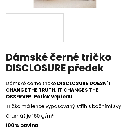
a
j
í
t
?
Dámské černé tričko
DISCLOSURE předek
HLEDAT
Dámské černé tričko
DISCLOSURE DOESN'T
CHANGE THE TRUTH. IT CHANGES THE
D
OBSERVER. Potisk vepředu.
o
p
Tričko má lehce vypasovaný střih s bočními švy
o
Gramáž je 160 g/m²
r
u
100% bavlna