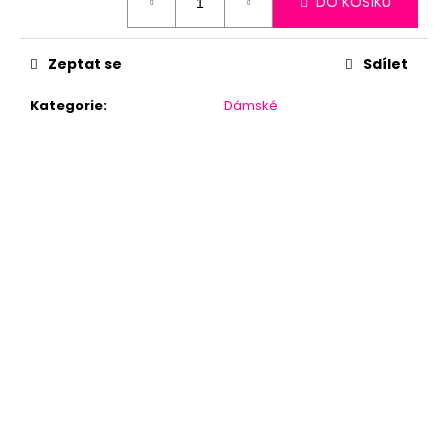
DO KOŠÍKU
cena:
Zeptat se
Sdílet
Kategorie
:
Dámské