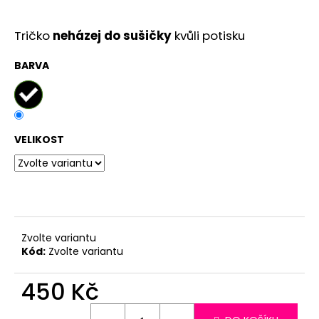
č
u
j
Tričko
neházej do sušičky
kvůli potisku
e
m
BARVA
e
VELIKOST
Zvolte variantu
Kód:
Zvolte variantu
450 Kč
Měrná