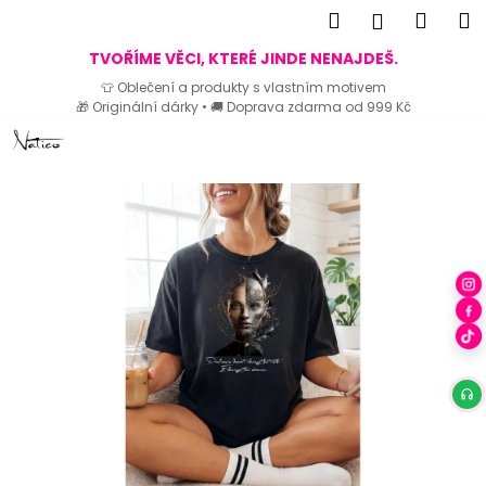
K
Hledat
Náku
M
Přihlášen
o
Zpět
Zpět
košík
TVOŘÍME VĚCI, KTERÉ JINDE NENAJDEŠ.
š
👕 Oblečení a produkty s vlastním motivem
í
🎁 Originální dárky • 🚚 Doprava zdarma od 999 Kč
C
k
Přejít
o
na
p
obsah
o
t
ř
e
b
u
j
e
t
e
n