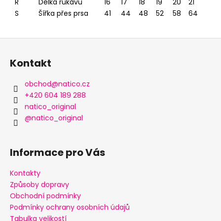
R
Délka rukávu
16
17
18
19
20
21
S
Šířka přes prsa
41
44
48
52
58
64
Z
á
Kontakt
p
a
obchod
@
natico.cz
t
+420 604 189 288
í
natico_original
@natico_original
Informace pro Vás
Kontakty
Způsoby dopravy
Obchodní podmínky
Podmínky ochrany osobních údajů
Tabulka velikostí