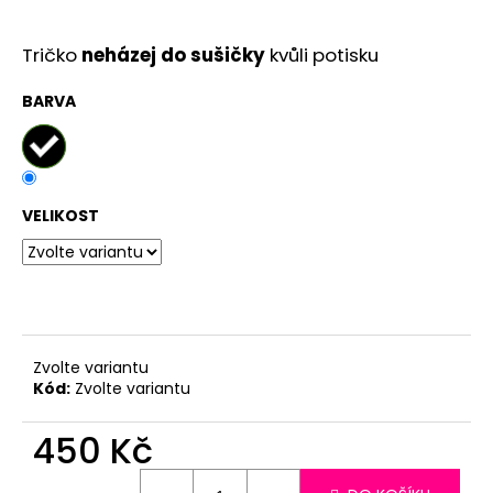
č
u
j
Tričko
neházej do sušičky
kvůli potisku
e
m
BARVA
e
VELIKOST
Zvolte variantu
Kód:
Zvolte variantu
450 Kč
Měrná