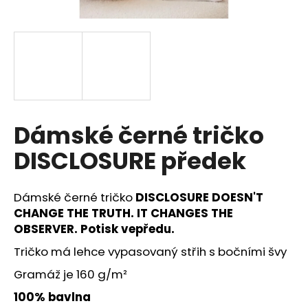
a
j
í
t
?
Dámské černé tričko
DISCLOSURE předek
HLEDAT
Dámské černé tričko
DISCLOSURE DOESN'T
CHANGE THE TRUTH. IT CHANGES THE
D
OBSERVER. Potisk vepředu.
o
p
Tričko má lehce vypasovaný střih s bočními švy
o
Gramáž je 160 g/m²
r
u
100% bavlna