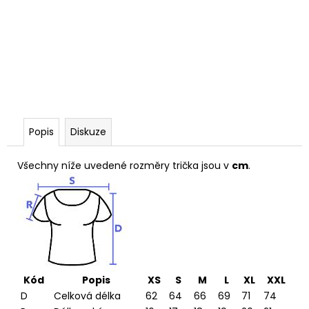
Popis
Diskuze
Všechny níže uvedené rozměry trička jsou v
cm
.
Kód
Popis
XS
S
M
L
XL
XXL
D
Celková délka
62
64
66
69
71
74