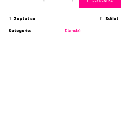
DO KOŠÍKU
cena:
Zeptat se
Sdílet
Kategorie
:
Dámské