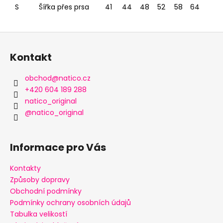
S
Šířka přes prsa
41
44
48
52
58
64
Z
á
Kontakt
p
a
obchod
@
natico.cz
t
+420 604 189 288
í
natico_original
@natico_original
Informace pro Vás
Kontakty
Způsoby dopravy
Obchodní podmínky
Podmínky ochrany osobních údajů
Tabulka velikostí