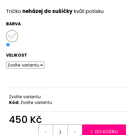
č
u
Tričko
neházej do sušičky
kvůli potisku
j
e
BARVA
m
e
VELIKOST
Zvolte variantu
Kód:
Zvolte variantu
450 Kč
Měrná
DO KOŠÍKU
cena: