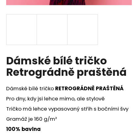
a
j
í
t
?
Dámské bílé tričko
Retrográdně praštěná
HLEDAT
Dámské bílé tričko
RETROGRÁDNĚ PRAŠTĚNÁ
D
Pro dny, kdy jsi lehce mimo, ale stylově
o
Tričko má lehce vypasovaný střih s bočními švy
p
o
Gramáž je 160 g/m²
r
100% bavlna
u