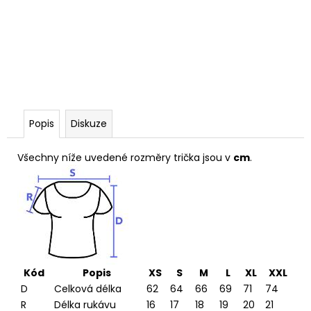
Popis
Diskuze
Všechny níže uvedené rozměry trička jsou v
cm
.
Kód
Popis
XS
S
M
L
XL
XXL
D
Celková délka
62
64
66
69
71
74
R
Délka rukávu
16
17
18
19
20
21