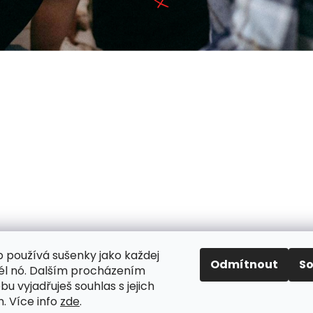
 používá sušenky jako každej
Odmítnout
S
užél nó. Dalším procházením
u vyjadřuješ souhlas s jejich
. Více info
zde
.