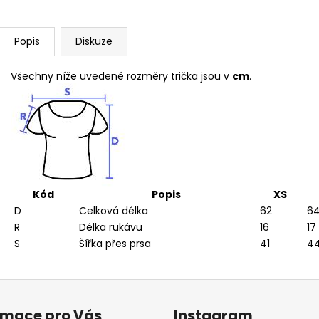
Popis
Diskuze
Všechny níže uvedené rozměry trička jsou v
cm
.
Kód
Popis
XS
D
Celková délka
62
6
R
Délka rukávu
16
17
S
Šířka přes prsa
41
4
rmace pro Vás
Instagram