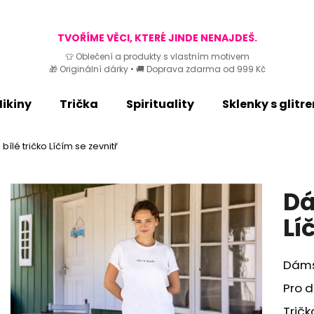
TVOŘÍME VĚCI, KTERÉ JINDE NENAJDEŠ.
👕 Oblečení a produkty s vlastním motivem
🎁 Originální dárky • 🚚 Doprava zdarma od 999 Kč
Co potřebujete najít?
ikiny
Trička
Spirituality
Sklenky s glitr
HLEDAT
ílé tričko Líčím se zevnitř
Doporučujeme
Dá
Lí
Dáms
Pro d
Trič