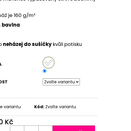
áž je 160 g/m²
 bavlna
ko
neházej do sušičky
kvůli potisku
A
OST
te variantu
Kód:
Zvolte variantu
0 Kč
ná