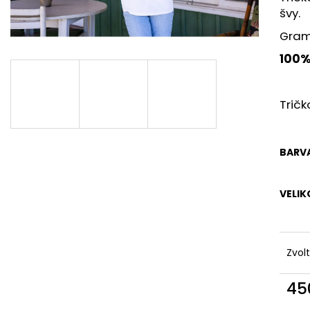
švy.
Gram
100%
Trič
BARV
VELIK
Zvol
45
Měr