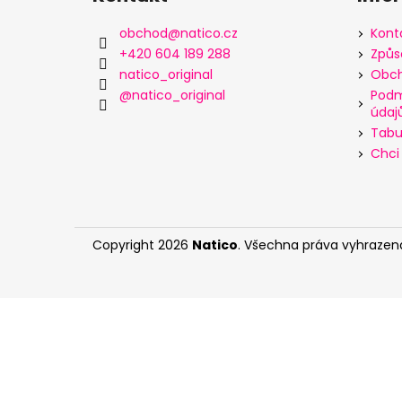
p
a
obchod
@
natico.cz
Kont
t
+420 604 189 288
Způs
í
natico_original
Obch
@natico_original
Podm
údaj
Tabul
Chci 
Copyright 2026
Natico
. Všechna práva vyhrazen