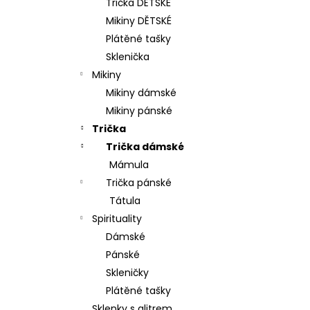
Trička DĚTSKÉ
p
Mikiny DĚTSKÉ
a
Plátěné tašky
n
Sklenička
e
Mikiny
l
Mikiny dámské
Mikiny pánské
Trička
Trička dámské
Mámula
Trička pánské
Tátula
Spirituality
Dámské
Pánské
Skleničky
Plátěné tašky
Sklenky s glitrem