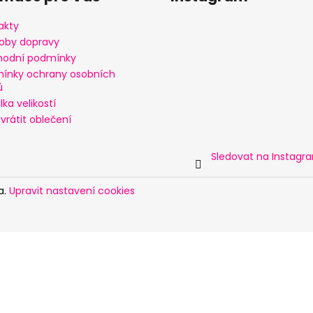
akty
oby dopravy
odní podmínky
ínky ochrany osobních
ů
ka velikostí
vrátit oblečení
Sledovat na Instagr
a.
Upravit nastavení cookies