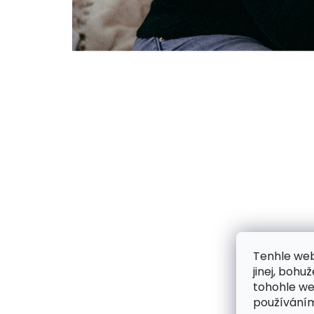
Tenhle web
jinej, boh
tohohle web
používáním