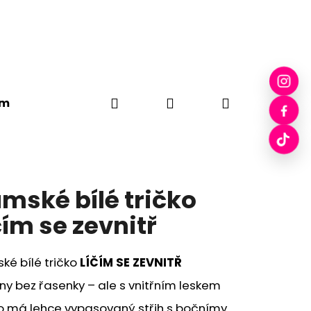
Hledat
Přihlášení
Nákupní
em
Plátěné tašky
Drobci
Pecka Skleničky
košík
mské bílé tričko
čím se zevnitř
ké bílé tričko
LÍČÍM SE ZEVNITŘ
ny bez řasenky – ale s vnitřním leskem
ko má lehce vypasovaný střih s bočnímy