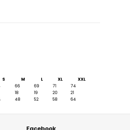
S
M
L
XL
XXL
4
66
69
71
74
18
19
20
21
4
48
52
58
64
Facebook