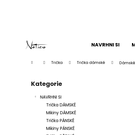
K
o
Zpět
Zpět
š
do
do
í
k
obchodu
obchodu
Přejít
na
NAVRHNI SI
M
obsah
Domů
Trička
Trička dámské
Dámské b
P
o
Kategorie
Přeskočit
s
kategorie
t
NAVRHNI SI
r
Trička DÁMSKÉ
a
Mikiny DÁMSKÉ
n
Trička PÁNSKÉ
n
Mikiny PÁNSKÉ
í