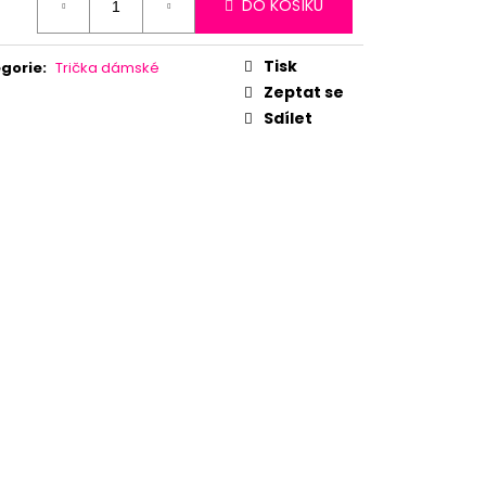
DO KOŠÍKU
:
Tisk
gorie
:
Trička dámské
Zeptat se
Sdílet