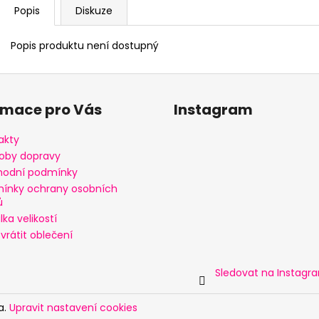
Popis
Diskuze
Popis produktu není dostupný
rmace pro Vás
Instagram
akty
oby dopravy
odní podmínky
ínky ochrany osobních
ů
ka velikostí
vrátit oblečení
Sledovat na Instagr
a.
Upravit nastavení cookies