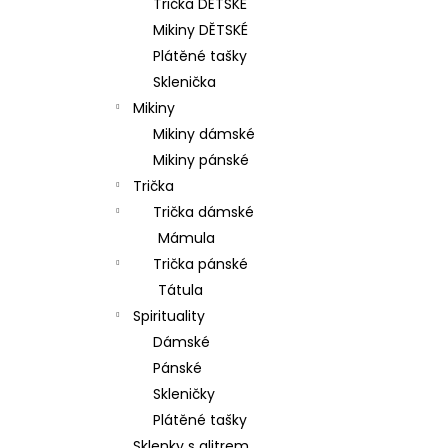
Trička DĚTSKÉ
p
Mikiny DĚTSKÉ
a
Plátěné tašky
n
Sklenička
e
Mikiny
l
Mikiny dámské
Mikiny pánské
Trička
Trička dámské
Mámula
Trička pánské
Tátula
Spirituality
Dámské
Pánské
Skleničky
Plátěné tašky
Sklenky s glitrem