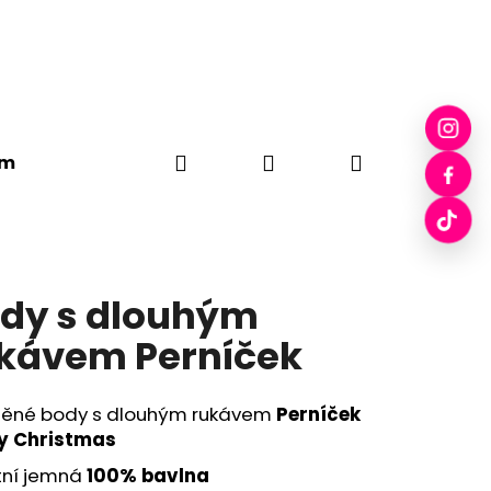
Hledat
Přihlášení
Nákupní
em
Plátěné tašky
Drobci
Pecka Skleničky
košík
dy s dlouhým
kávem Perníček
něné body s dlouhým rukávem
Perníček
y Christmas
tní jemná
100% bavlna