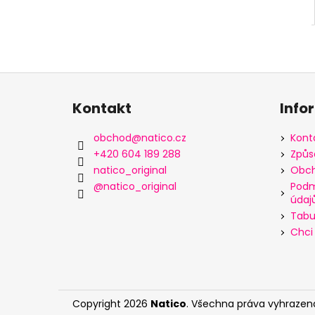
Z
á
Kontakt
Info
p
a
obchod
@
natico.cz
Kont
t
+420 604 189 288
Způs
í
natico_original
Obch
@natico_original
Podm
údaj
Tabul
Chci 
Copyright 2026
Natico
. Všechna práva vyhrazen