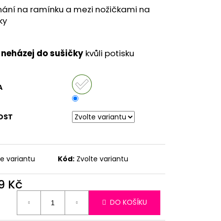
nání na ramínku a mezi nožičkami na
ky
neházej do sušičky
kvůli potisku
A
OST
te variantu
Kód:
Zvolte variantu
9 Kč
ná
DO KOŠÍKU
: