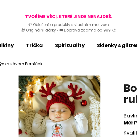
TVOŘÍME VĚCI, KTERÉ JINDE NENAJDEŠ.
👕 Oblečení a produkty s vlastním motivem
🎁 Originální dárky • 🚚 Doprava zdarma od 999 Kč
Co potřebujete najít?
ikiny
Trička
Spirituality
Sklenky s glitr
HLEDAT
hým rukávem Perníček
Doporučujeme
Bo
ru
Bavl
Merr
Kvali