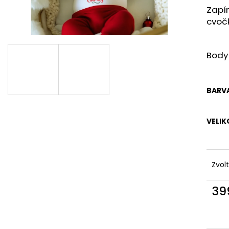
Zapí
cvoč
Body
BARV
VELIK
Zvol
39
Měr
cena