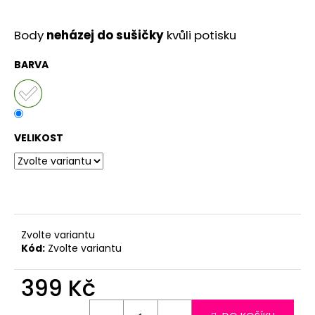
č
u
j
Body
neházej do sušičky
kvůli potisku
e
m
BARVA
e
VELIKOST
Zvolte variantu
Kód:
Zvolte variantu
399 Kč
Měrná