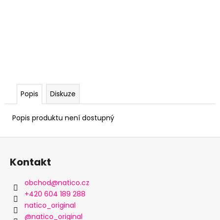
Popis
Diskuze
Popis produktu není dostupný
Z
á
Kontakt
p
a
obchod
@
natico.cz
t
+420 604 189 288
í
natico_original
@natico_original