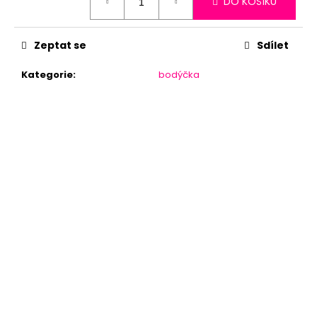
DO KOŠÍKU
cena:
Zeptat se
Sdílet
Kategorie
:
bodýčka