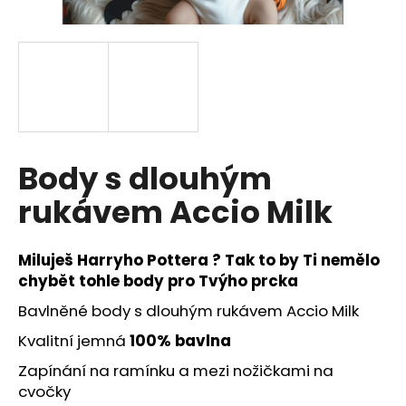
a
j
í
t
?
Body s dlouhým
rukávem Accio Milk
HLEDAT
Miluješ Harryho Pottera ? Tak to by Ti nemělo
chybět tohle body pro Tvýho prcka
D
o
Bavlněné body s dlouhým rukávem Accio Milk
p
Kvalitní jemná
100% bavlna
o
r
Zapínání na ramínku a mezi nožičkami na
u
cvočky